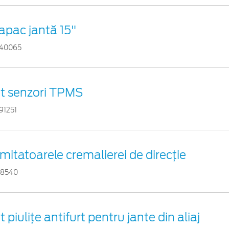
apac jantă 15"
40065
it senzori TPMS
91251
imitatoarele cremalierei de direcţie
78540
t piuliţe antifurt pentru jante din aliaj