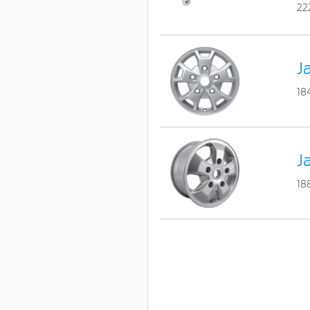
22
Ja
18
J
18