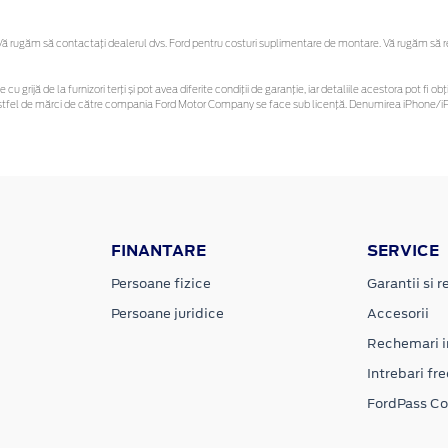
 rugăm să contactaţi dealerul dvs. Ford pentru costuri suplimentare de montare. Vă rugăm să reți
 cu grijă de la furnizori terți și pot avea diferite condiții de garanție, iar detaliile acestora pot f
or astfel de mărci de către compania Ford Motor Company se face sub licență. Denumirea iPhone/iPo
FINANTARE
SERVICE
Persoane fizice
Garantii si re
Persoane juridice
Accesorii
Rechemari i
Intrebari fr
FordPass C