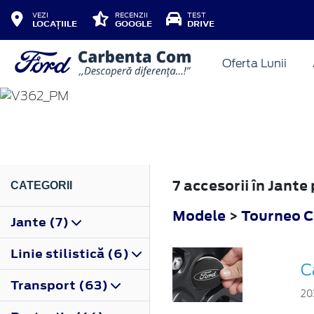
VEZI
RECENZII
TEST
LOCAȚIILE
GOOGLE
DRIVE
Oferta Lunii
TOURNEO CUSTOM
2012
7 accesorii în Jant
CATEGORII
Modele
>
Tourneo 
Jante (7)
Linie stilistică (6)
C
Transport (63)
20