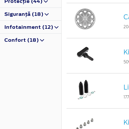
Protecţie (44)
Siguranţă (18)
C
Infotainment (12)
20
Confort (18)
K
50
L
17
Ki