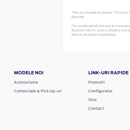
*Preţ recomandat de vânzare, TVA inclus. Vă
disponibil.
*Accesoriile identificate sunt accesorii alese
Bluetooth SIG, Inc. și orice utilizare a un
deținute de respectivii proprietari
MODELE NOI
LINK-URI RAPIDE
Autoturisme
Promotii
Comerciale & Pick Up-uri
Configurator
Stoc
Contact