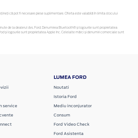
neți că pot fi necesare piese suplimentare. Oferta este valabilă în limita stocului
i obținute de la dealerul dvs. Ford. Denumirea Bluetooth® și logourile sunt proprietatea
d și logourile sunt proprietatea Apple Inc. Celelalte mărci și denumiri comerciale sunt
LUMEA FORD
vizii
Noutati
Istoria Ford
n service
Mediu inconjurator
ecvente
Consum
onnect
Ford Video Check
Ford Asistenta