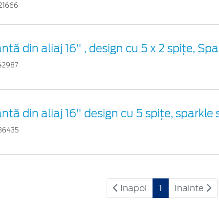
21666
ntă din aliaj 16" , design cu 5 x 2 spiţe, Spa
42987
antă din aliaj 16" design cu 5 spiţe, sparkle s
86435
Inapoi
1
Inainte