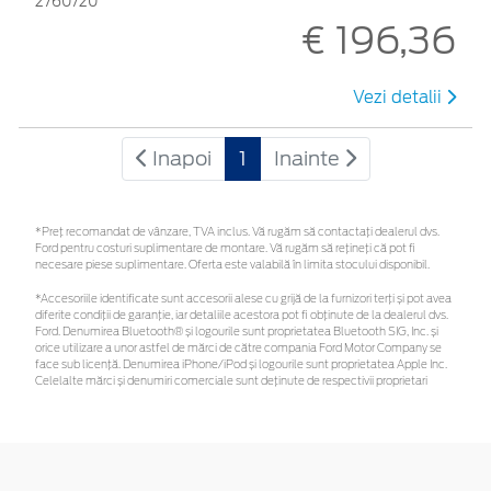
2760720
€ 196,36
Vezi detalii
Inapoi
1
Inainte
*Preţ recomandat de vânzare, TVA inclus. Vă rugăm să contactaţi dealerul dvs.
Ford pentru costuri suplimentare de montare. Vă rugăm să rețineți că pot fi
necesare piese suplimentare. Oferta este valabilă în limita stocului disponibil.
*Accesoriile identificate sunt accesorii alese cu grijă de la furnizori terți și pot avea
diferite condiții de garanție, iar detaliile acestora pot fi obținute de la dealerul dvs.
Ford. Denumirea Bluetooth® și logourile sunt proprietatea Bluetooth SIG, Inc. și
orice utilizare a unor astfel de mărci de către compania Ford Motor Company se
face sub licență. Denumirea iPhone/iPod și logourile sunt proprietatea Apple Inc.
Celelalte mărci și denumiri comerciale sunt deținute de respectivii proprietari