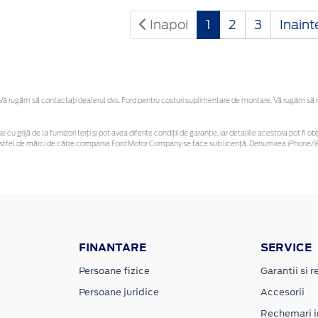
Inapoi
1
2
3
Inain
 rugăm să contactaţi dealerul dvs. Ford pentru costuri suplimentare de montare. Vă rugăm să reți
e cu grijă de la furnizori terți și pot avea diferite condiții de garanție, iar detaliile acestora pot 
or astfel de mărci de către compania Ford Motor Company se face sub licență. Denumirea iPhone/iP
FINANTARE
SERVICE
Persoane fizice
Garantii si re
Persoane juridice
Accesorii
Rechemari i