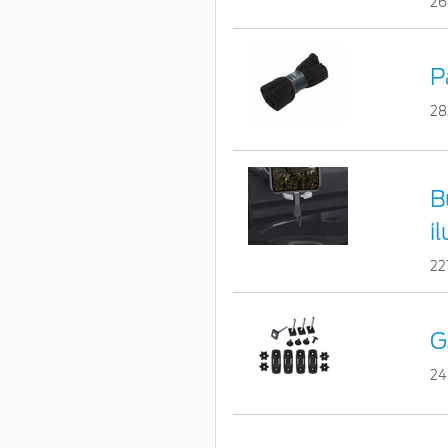
26
P
28
B
i
22
G
24