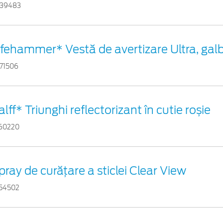
39483
ifehammer* Vestă de avertizare Ultra, gal
71506
alff* Triunghi reflectorizant în cutie roșie
60220
pray de curățare a sticlei Clear View
54502