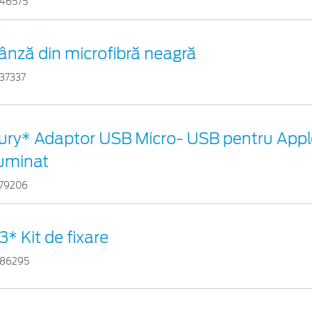
46575
ânză din microfibră neagră
37337
ury* Adaptor USB Micro- USB pentru Appl
luminat
79206
3* Kit de fixare
86295