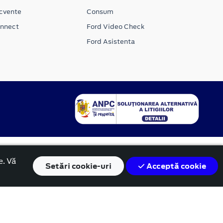
ecvente
Consum
onnect
Ford Video Check
Ford Asistenta
e. Vă
Setări
cookie-uri
Acceptă cookie