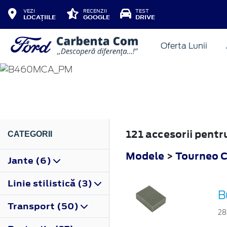
VEZI
RECENZII
TEST
LOCAȚIILE
GOOGLE
DRIVE
Oferta Lunii
TOURNEO COURIER
2018
121 accesorii pent
CATEGORII
Modele
>
Tourneo C
Jante (6)
Linie stilistică (3)
B
Transport (50)
28