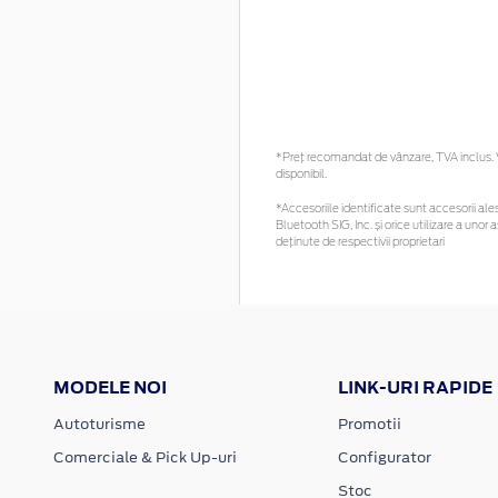
*Preţ recomandat de vânzare, TVA inclus. Vă
disponibil.
*Accesoriile identificate sunt accesorii ales
Bluetooth SIG, Inc. și orice utilizare a un
deținute de respectivii proprietari
MODELE NOI
LINK-URI RAPIDE
Autoturisme
Promotii
Comerciale & Pick Up-uri
Configurator
Stoc