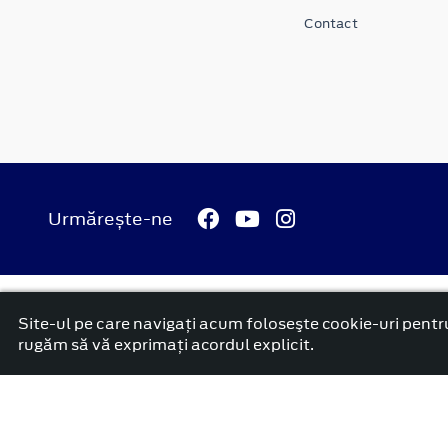
Contact
Urmărește-ne
© 2026 Ford Carbenta Com
Termeni si conditii
Confidenti
Site-ul pe care navigați acum foloseşte cookie-uri pentru
platformă dezvoltată de Workleto
rugăm să vă exprimați acordul explicit.