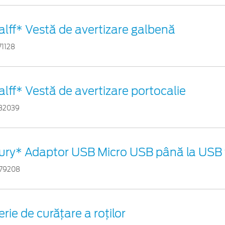
alff* Vestă de avertizare galbenă
71128
alff* Vestă de avertizare portocalie
82039
ury* Adaptor USB Micro USB până la USB 
79208
erie de curățare a roților