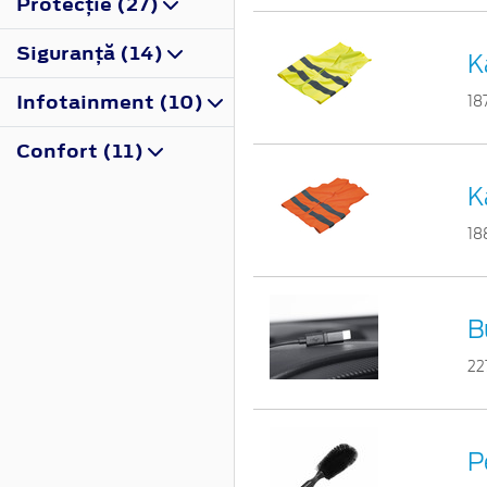
Protecţie (27)
Siguranţă (14)
K
Infotainment (10)
18
Confort (11)
K
18
B
22
P