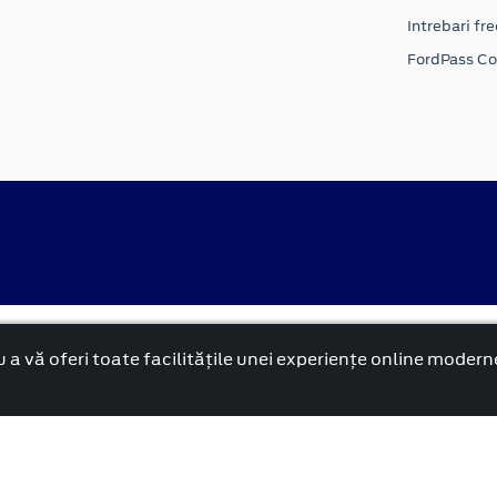
Intrebari fr
FordPass C
alitate
Politica cookies
 a vă oferi toate facilitățile unei experiențe online modern