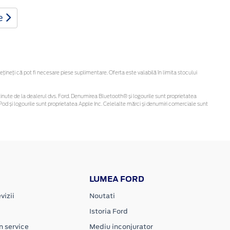
te
neți că pot fi necesare piese suplimentare. Oferta este valabilă în limita stocului
fi obținute de la dealerul dvs. Ford. Denumirea Bluetooth® și logourile sunt proprietatea
od și logourile sunt proprietatea Apple Inc. Celelalte mărci și denumiri comerciale sunt
LUMEA FORD
vizii
Noutati
Istoria Ford
n service
Mediu inconjurator