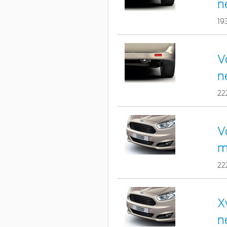
n
19
V
n
22
V
m
22
X
n