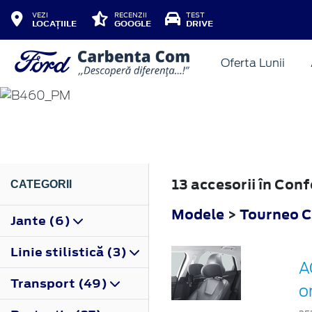
VEZI
RECENZII
TEST
LOCAȚIILE
GOOGLE
DRIVE
Oferta Lunii
TOURNEO COURIER
2014
13 accesorii în Con
CATEGORII
Modele
>
Tourneo C
Jante (6)
Linie stilistică (3)
A
Transport (49)
o