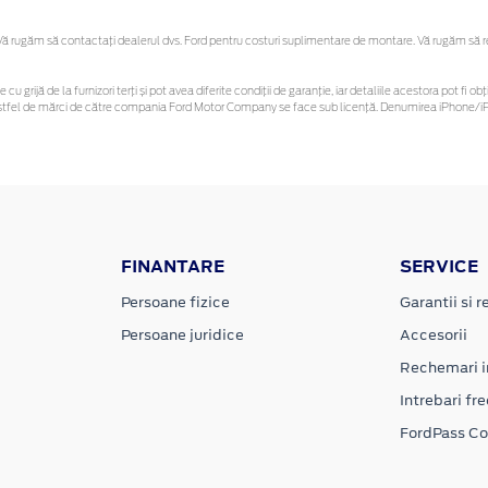
 rugăm să contactaţi dealerul dvs. Ford pentru costuri suplimentare de montare. Vă rugăm să reți
 cu grijă de la furnizori terți și pot avea diferite condiții de garanție, iar detaliile acestora pot f
or astfel de mărci de către compania Ford Motor Company se face sub licență. Denumirea iPhone/iPo
FINANTARE
SERVICE
Persoane fizice
Garantii si re
Persoane juridice
Accesorii
Rechemari i
Intrebari fr
FordPass C