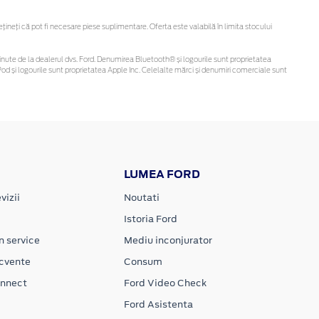
neți că pot fi necesare piese suplimentare. Oferta este valabilă în limita stocului
i obținute de la dealerul dvs. Ford. Denumirea Bluetooth® și logourile sunt proprietatea
d și logourile sunt proprietatea Apple Inc. Celelalte mărci și denumiri comerciale sunt
LUMEA FORD
vizii
Noutati
Istoria Ford
n service
Mediu inconjurator
ecvente
Consum
onnect
Ford Video Check
Ford Asistenta