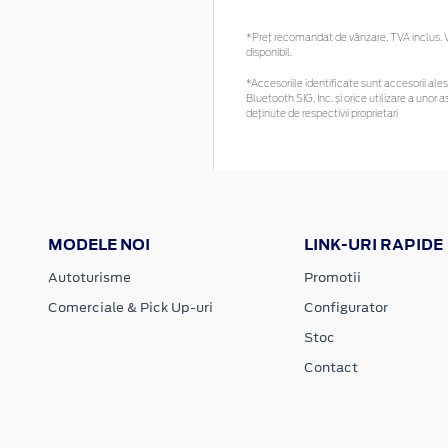
*Preţ recomandat de vânzare, TVA inclus. Vă
disponibil.
*Accesoriile identificate sunt accesorii alese
Bluetooth SIG, Inc. și orice utilizare a un
deținute de respectivii proprietari
MODELE NOI
LINK-URI RAPIDE
Autoturisme
Promotii
Comerciale & Pick Up-uri
Configurator
Stoc
Contact