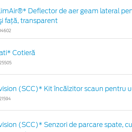
limAir®* Deflector de aer geam lateral pe
şi faţă, transparent
04602
ati* Cotieră
25505
vision (SCC)* Kit încălzitor scaun pentru 
21594
vision (SCC)* Senzori de parcare spate, cu