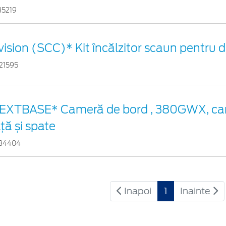
35219
vision (SCC)* Kit încălzitor scaun pentru
21595
EXTBASE* Cameră de bord , 380GWX, ca
ață și spate
34404
Inapoi
1
Inainte