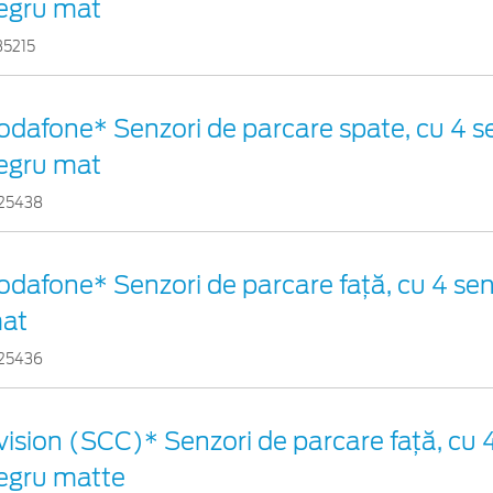
egru mat
35215
odafone* Senzori de parcare spate, cu 4 se
egru mat
25438
odafone* Senzori de parcare față, cu 4 sen
at
25436
vision (SCC)* Senzori de parcare faţă, cu 4
egru matte