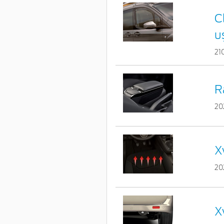
C
u
21
R
20
X
20
X