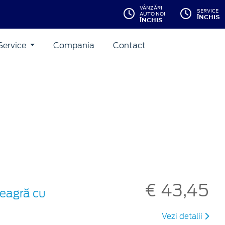
VÂNZĂRI
SERVICE
AUTO NOI
ÎNCHIS
ÎNCHIS
Service
Compania
Contact
€ 43,45
neagră cu
Vezi detalii