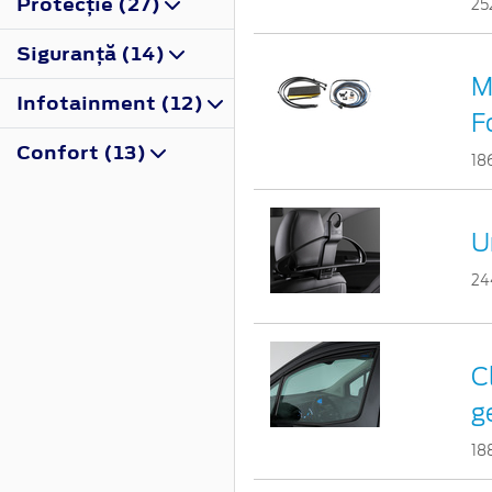
Protecţie (27)
25
Siguranţă (14)
M
Infotainment (12)
F
Confort (13)
18
U
24
C
g
18