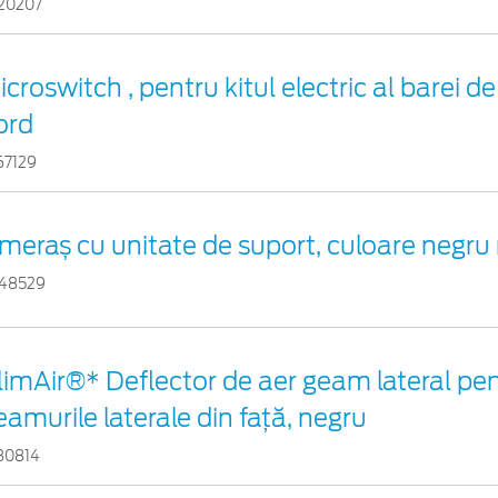
20207
icroswitch , pentru kitul electric al barei 
ord
67129
meraș cu unitate de suport, culoare negru
48529
limAir®* Deflector de aer geam lateral pe
eamurile laterale din faţă, negru
80814