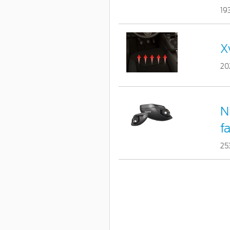
19
X
20
N
f
25