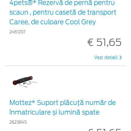
4pets®* Rezervă de pernă pentru
scaun , pentru casetă de transport
Caree, de culoare Cool Grey
2461207
€ 51,65
Vezi detalii
Mottez* Suport plăcuță număr de
înmatriculare și lumină spate
2623845