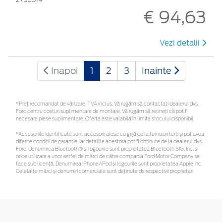
€ 94,63
Vezi detalii
Inapoi
1
2
3
Inainte
*Preţ recomandat de vânzare, TVA inclus. Vă rugăm să contactaţi dealerul dvs.
Ford pentru costuri suplimentare de montare. Vă rugăm să rețineți că pot fi
necesare piese suplimentare. Oferta este valabilă în limita stocului disponibil.
*Accesoriile identificate sunt accesorii alese cu grijă de la furnizori terți și pot avea
diferite condiții de garanție, iar detaliile acestora pot fi obținute de la dealerul dvs.
Ford. Denumirea Bluetooth® și logourile sunt proprietatea Bluetooth SIG, Inc. și
orice utilizare a unor astfel de mărci de către compania Ford Motor Company se
face sub licență. Denumirea iPhone/iPod și logourile sunt proprietatea Apple Inc.
Celelalte mărci și denumiri comerciale sunt deținute de respectivii proprietari