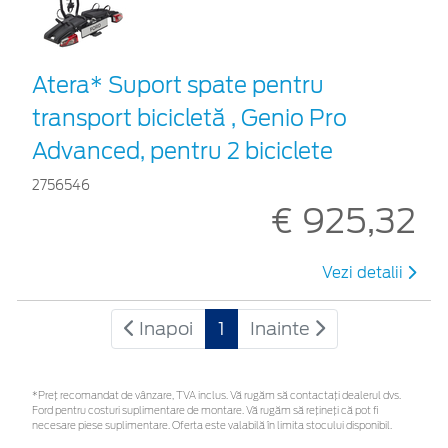
Atera* Suport spate pentru
transport bicicletă , Genio Pro
Advanced, pentru 2 biciclete
2756546
€ 925,32
Vezi detalii
Inapoi
1
Inainte
*Preţ recomandat de vânzare, TVA inclus. Vă rugăm să contactaţi dealerul dvs.
Ford pentru costuri suplimentare de montare. Vă rugăm să rețineți că pot fi
necesare piese suplimentare. Oferta este valabilă în limita stocului disponibil.