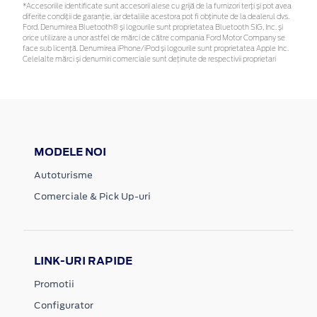
*Accesoriile identificate sunt accesorii alese cu grijă de la furnizori terți și pot avea
diferite condiții de garanție, iar detaliile acestora pot fi obținute de la dealerul dvs.
Ford. Denumirea Bluetooth® și logourile sunt proprietatea Bluetooth SIG, Inc. și
orice utilizare a unor astfel de mărci de către compania Ford Motor Company se
face sub licență. Denumirea iPhone/iPod și logourile sunt proprietatea Apple Inc.
Celelalte mărci și denumiri comerciale sunt deținute de respectivii proprietari
MODELE NOI
Autoturisme
Comerciale & Pick Up-uri
LINK-URI RAPIDE
Promotii
Configurator