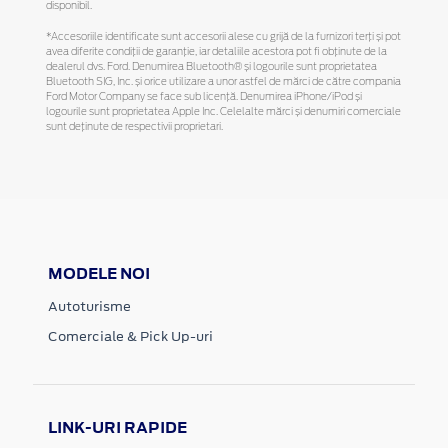
disponibil.
*Accesoriile identificate sunt accesorii alese cu grijă de la furnizori terți și pot
avea diferite condiții de garanție, iar detaliile acestora pot fi obținute de la
dealerul dvs. Ford. Denumirea Bluetooth® și logourile sunt proprietatea
Bluetooth SIG, Inc. și orice utilizare a unor astfel de mărci de către compania
Ford Motor Company se face sub licență. Denumirea iPhone/iPod și
logourile sunt proprietatea Apple Inc. Celelalte mărci și denumiri comerciale
sunt deținute de respectivii proprietari.
MODELE NOI
Autoturisme
Comerciale & Pick Up-uri
LINK-URI RAPIDE