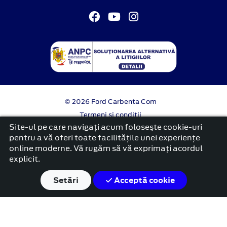
© 2026 Ford Carbenta Com
Termeni si conditii
Confidentialitate
Site-ul pe care navigați acum foloseşte cookie-uri
Politica cookies
pentru a vă oferi toate facilitățile unei experiențe
online moderne. Vă rugăm să vă exprimați acordul
platformă dezvoltată de Workleto
explicit.
Setări
Acceptă cookie