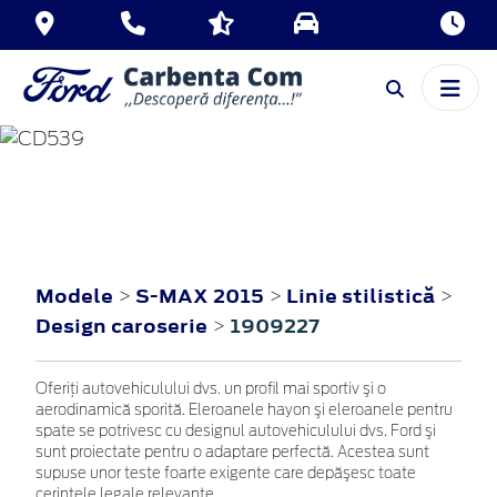
S-MAX
2015
Modele
S-MAX 2015
Linie stilistică
>
>
>
Design caroserie
1909227
>
Oferiţi autovehiculului dvs. un profil mai sportiv şi o
aerodinamică sporită. Eleroanele hayon şi eleroanele pentru
spate se potrivesc cu designul autovehiculului dvs. Ford şi
sunt proiectate pentru o adaptare perfectă. Acestea sunt
supuse unor teste foarte exigente care depăşesc toate
cerinţele legale relevante.