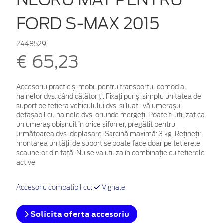
FORD S-MAX 2015
2448529
€ 65,23
Accesoriu practic și mobil pentru transportul comod al
hainelor dvs. când călătoriți. Fixați pur și simplu unitatea de
suport pe tetiera vehiculului dvs. și luați-vă umerașul
detașabil cu hainele dvs. oriunde mergeți. Poate fi utilizat ca
un umeraș obișnuit în orice șifonier, pregătit pentru
următoarea dvs. deplasare. Sarcină maximă: 3 kg. Rețineți:
montarea unității de suport se poate face doar pe tetierele
scaunelor din față. Nu se va utiliza în combinație cu tetierele
active
Accesoriu compatibil cu:
Vignale
Solicita oferta accesoriu