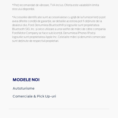
*Preţ recomandat de vânzare, TVA inclus. Oferta este valabilă în limita
stocului disponibil.
*Accesoriile identificate sunt accesorii alese cu grijă de la furnizori terți și pot
avea diferite condiții de garanție, iar detaliile acestora pot fi obținute de la
dealerul dvs. Ford. Denumirea Bluetooth® și logourile sunt proprietatea
Bluetooth SIG, Inc. și orice utilizare a unor astfel de mărci de către compania
Ford Motor Company se face sub licență. Denumirea iPhone/iPod și
logourile sunt proprietatea Apple Inc. Celelalte mărci și denumiri comerciale
sunt deținute de respectivii proprietari.
MODELE NOI
Autoturisme
Comerciale & Pick Up-uri