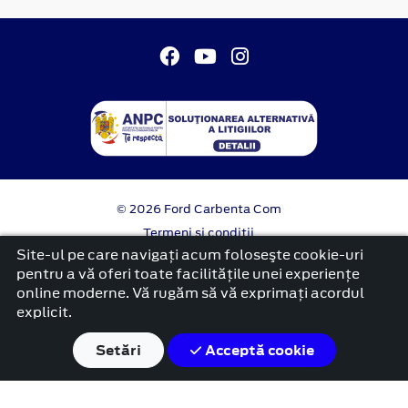
© 2026 Ford Carbenta Com
Termeni si conditii
Confidentialitate
Site-ul pe care navigați acum foloseşte cookie-uri
Politica cookies
pentru a vă oferi toate facilitățile unei experiențe
online moderne. Vă rugăm să vă exprimați acordul
platformă dezvoltată de Workleto
explicit.
Setări
Acceptă cookie