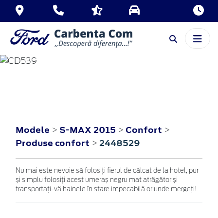
S-MAX
2015
Modele
S-MAX 2015
Confort
>
>
>
Produse confort
2448529
>
Nu mai este nevoie să folosiți fierul de călcat de la hotel, pur
și simplu folosiți acest umeraș negru mat atrăgător și
transportați-vă hainele în stare impecabilă oriunde mergeți!