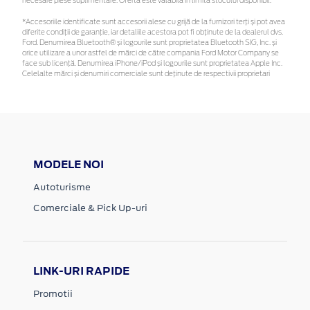
necesare piese suplimentare. Oferta este valabilă în limita stocului disponibil.
*Accesoriile identificate sunt accesorii alese cu grijă de la furnizori terți și pot avea
diferite condiții de garanție, iar detaliile acestora pot fi obținute de la dealerul dvs.
Ford. Denumirea Bluetooth® și logourile sunt proprietatea Bluetooth SIG, Inc. și
orice utilizare a unor astfel de mărci de către compania Ford Motor Company se
face sub licență. Denumirea iPhone/iPod și logourile sunt proprietatea Apple Inc.
Celelalte mărci și denumiri comerciale sunt deținute de respectivii proprietari
MODELE NOI
Autoturisme
Comerciale & Pick Up-uri
LINK-URI RAPIDE
Promotii