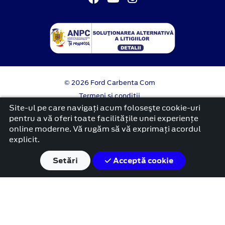
© 2026 Ford Carbenta Com
Termeni si conditii
Confidentialitate
Site-ul pe care navigați acum foloseşte cookie-uri
Politica cookies
pentru a vă oferi toate facilitățile unei experiențe
online moderne. Vă rugăm să vă exprimați acordul
platformă dezvoltată de Workleto
explicit.
Setări
Acceptă cookie