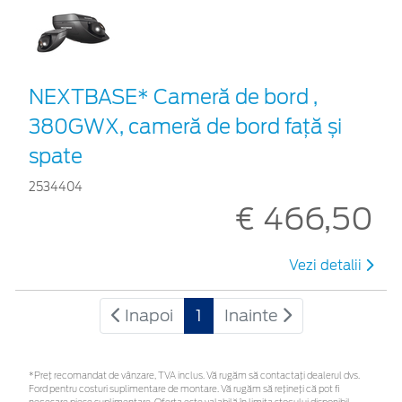
NEXTBASE* Cameră de bord ,
380GWX, cameră de bord față și
spate
2534404
€ 466,50
Vezi detalii
Inapoi
1
Inainte
*Preţ recomandat de vânzare, TVA inclus. Vă rugăm să contactaţi dealerul dvs.
Ford pentru costuri suplimentare de montare. Vă rugăm să rețineți că pot fi