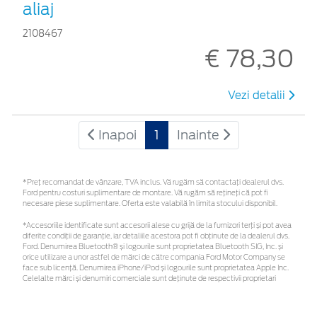
aliaj
2108467
€ 78,30
Vezi detalii
Inapoi
1
Inainte
*Preţ recomandat de vânzare, TVA inclus. Vă rugăm să contactaţi dealerul dvs.
Ford pentru costuri suplimentare de montare. Vă rugăm să rețineți că pot fi
necesare piese suplimentare. Oferta este valabilă în limita stocului disponibil.
*Accesoriile identificate sunt accesorii alese cu grijă de la furnizori terți și pot avea
diferite condiții de garanție, iar detaliile acestora pot fi obținute de la dealerul dvs.
Ford. Denumirea Bluetooth® și logourile sunt proprietatea Bluetooth SIG, Inc. și
orice utilizare a unor astfel de mărci de către compania Ford Motor Company se
face sub licență. Denumirea iPhone/iPod și logourile sunt proprietatea Apple Inc.
Celelalte mărci și denumiri comerciale sunt deținute de respectivii proprietari