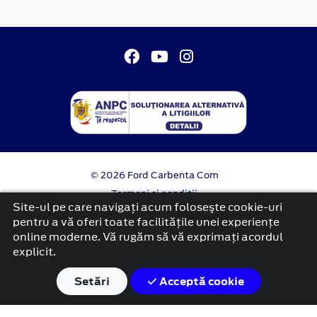
© 2026 Ford Carbenta Com
Termeni si conditii
Confidentialitate
Site-ul pe care navigați acum foloseşte cookie-uri
Politica cookies
pentru a vă oferi toate facilitățile unei experiențe
online moderne. Vă rugăm să vă exprimați acordul
platformă dezvoltată de Workleto
explicit.
Setări
Acceptă cookie