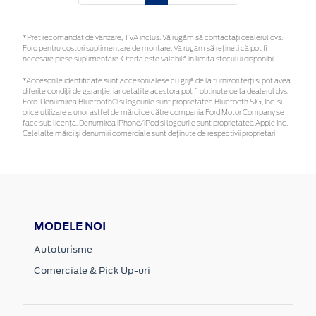
*Preţ recomandat de vânzare, TVA inclus. Vă rugăm să contactaţi dealerul dvs.
Ford pentru costuri suplimentare de montare. Vă rugăm să rețineți că pot fi
necesare piese suplimentare. Oferta este valabilă în limita stocului disponibil.
*Accesoriile identificate sunt accesorii alese cu grijă de la furnizori terți și pot avea
diferite condiții de garanție, iar detaliile acestora pot fi obținute de la dealerul dvs.
Ford. Denumirea Bluetooth® și logourile sunt proprietatea Bluetooth SIG, Inc. și
orice utilizare a unor astfel de mărci de către compania Ford Motor Company se
face sub licență. Denumirea iPhone/iPod și logourile sunt proprietatea Apple Inc.
Celelalte mărci și denumiri comerciale sunt deținute de respectivii proprietari
MODELE NOI
Autoturisme
Comerciale & Pick Up-uri