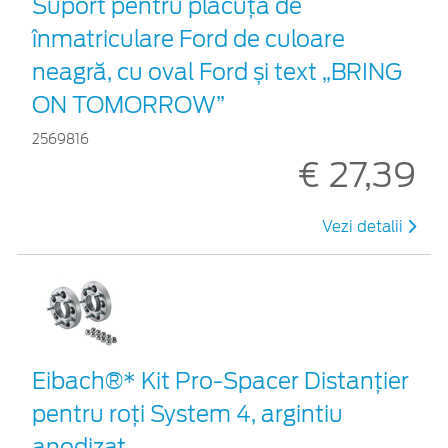
Suport pentru plăcuța de
înmatriculare Ford de culoare
neagră, cu oval Ford și text „BRING
ON TOMORROW”
2569816
€ 27,39
Vezi detalii
Eibach®* Kit Pro-Spacer Distanțier
pentru roți System 4, argintiu
anodizat