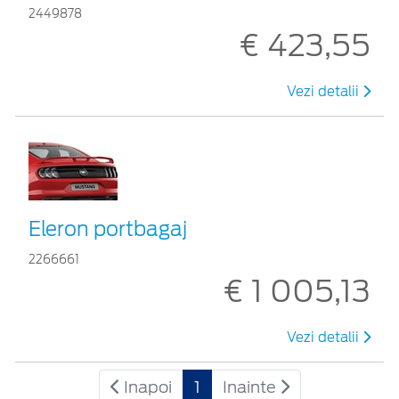
2449878
€ 423,55
Vezi detalii
Eleron portbagaj
2266661
€ 1 005,13
Vezi detalii
Inapoi
1
Inainte