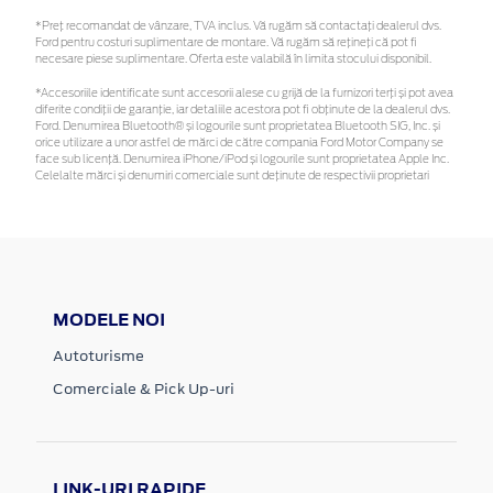
*Preţ recomandat de vânzare, TVA inclus. Vă rugăm să contactaţi dealerul dvs.
Ford pentru costuri suplimentare de montare. Vă rugăm să rețineți că pot fi
necesare piese suplimentare. Oferta este valabilă în limita stocului disponibil.
*Accesoriile identificate sunt accesorii alese cu grijă de la furnizori terți și pot avea
diferite condiții de garanție, iar detaliile acestora pot fi obținute de la dealerul dvs.
Ford. Denumirea Bluetooth® și logourile sunt proprietatea Bluetooth SIG, Inc. și
orice utilizare a unor astfel de mărci de către compania Ford Motor Company se
face sub licență. Denumirea iPhone/iPod și logourile sunt proprietatea Apple Inc.
Celelalte mărci și denumiri comerciale sunt deținute de respectivii proprietari
MODELE NOI
Autoturisme
Comerciale & Pick Up-uri
LINK-URI RAPIDE