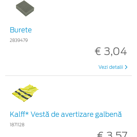
Burete
2839479
€ 3,04
Vezi detalii
Kalff* Vestă de avertizare galbenă
1871128
€ 3,57