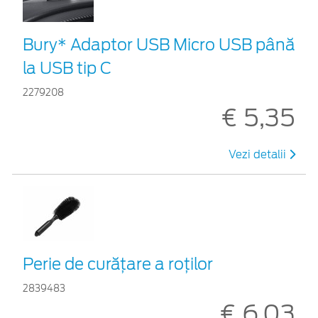
Bury* Adaptor USB Micro USB până
la USB tip C
2279208
€ 5,35
Vezi detalii
Perie de curățare a roților
2839483
€ 6,03