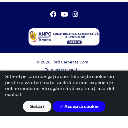
© 2026 Ford Carbenta Com
Termeni si conditii
Confidentialitate
Site-ul pe care navigați acum foloseşte cookie-uri
Politica cookies
pentru a vă oferi toate facilitățile unei experiențe
online moderne. Vă rugăm să vă exprimați acordul
platformă dezvoltată de Workleto
explicit.
Setări
Acceptă cookie