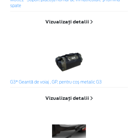
Mottez* Suport plăcuță număr de înmatriculare și lumină
spate
Vizualizați detalii
G3* Geantă de voiaj , GP, pentru coș metalic G3
Vizualizați detalii