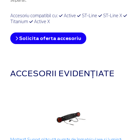
separat.
Accesoriu compatibil cu:
Active
ST-Line
ST-Line X
Titanium
Active X
Solicita oferta accesoriu
ACCESORII EVIDENȚIATE