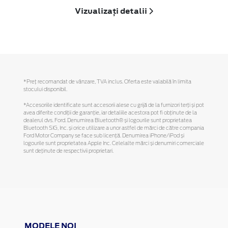
Vizualizați detalii
*Preţ recomandat de vânzare, TVA inclus. Oferta este valabilă în limita
stocului disponibil.
*Accesoriile identificate sunt accesorii alese cu grijă de la furnizori terți și pot
avea diferite condiții de garanție, iar detaliile acestora pot fi obținute de la
dealerul dvs. Ford. Denumirea Bluetooth® și logourile sunt proprietatea
Bluetooth SIG, Inc. și orice utilizare a unor astfel de mărci de către compania
Ford Motor Company se face sub licență. Denumirea iPhone/iPod și
logourile sunt proprietatea Apple Inc. Celelalte mărci și denumiri comerciale
sunt deținute de respectivii proprietari.
MODELE NOI