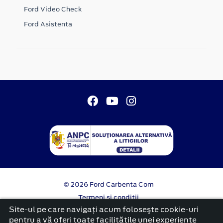
Ford Video Check
Ford Asistenta
© 2026 Ford Carbenta Com
Termeni si conditii
Confidentialitate
Site-ul pe care navigați acum foloseşte cookie-uri
Politica cookies
pentru a vă oferi toate facilitățile unei experiențe