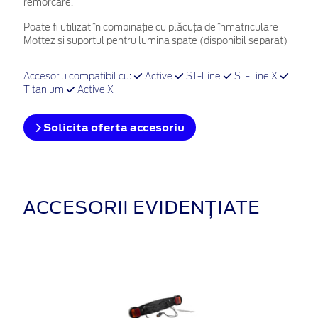
remorcare.
Poate fi utilizat în combinație cu plăcuța de înmatriculare
Mottez și suportul pentru lumina spate (disponibil separat)
Accesoriu compatibil cu:
Active
ST-Line
ST-Line X
Titanium
Active X
Solicita oferta accesoriu
ACCESORII EVIDENȚIATE