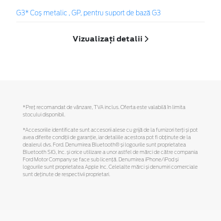
G3* Coș metalic , GP, pentru suport de bază G3
Vizualizați detalii
*Preţ recomandat de vânzare, TVA inclus. Oferta este valabilă în limita
stocului disponibil.
*Accesoriile identificate sunt accesorii alese cu grijă de la furnizori terți și pot
avea diferite condiții de garanție, iar detaliile acestora pot fi obținute de la
dealerul dvs. Ford. Denumirea Bluetooth® și logourile sunt proprietatea
Bluetooth SIG, Inc. și orice utilizare a unor astfel de mărci de către compania
Ford Motor Company se face sub licență. Denumirea iPhone/iPod și
logourile sunt proprietatea Apple Inc. Celelalte mărci și denumiri comerciale
sunt deținute de respectivii proprietari.