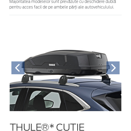
Majoritatea modelelor sunt prevăzute cu deschidere dublă
pentru acces facil de pe ambele părţi ale autovehiculului.
THULE®* CUTIE