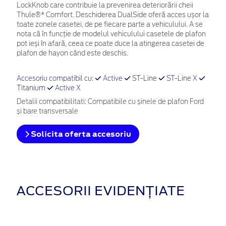
LockKnob care contribuie la prevenirea deteriorării cheii
Thule®* Comfort. Deschiderea DualSide oferă acces ușor la
toate zonele casetei, de pe fiecare parte a vehiculului. A se
nota că în funcție de modelul vehiculului casetele de plafon
pot ieși în afară, ceea ce poate duce la atingerea casetei de
plafon de hayon când este deschis.
Accesoriu compatibil cu:
Active
ST-Line
ST-Line X
Titanium
Active X
Detalii compatibilitati: Compatibile cu șinele de plafon Ford
și bare transversale
Solicita oferta accesoriu
ACCESORII EVIDENȚIATE