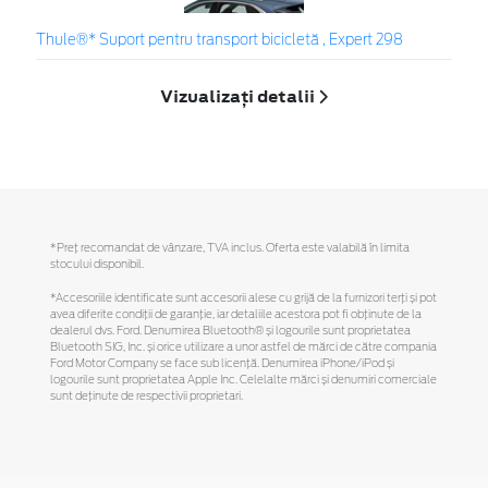
Thule®* Suport pentru transport bicicletă , Expert 298
Vizualizați detalii
*Preţ recomandat de vânzare, TVA inclus. Oferta este valabilă în limita
stocului disponibil.
*Accesoriile identificate sunt accesorii alese cu grijă de la furnizori terți și pot
avea diferite condiții de garanție, iar detaliile acestora pot fi obținute de la
dealerul dvs. Ford. Denumirea Bluetooth® și logourile sunt proprietatea
Bluetooth SIG, Inc. și orice utilizare a unor astfel de mărci de către compania
Ford Motor Company se face sub licență. Denumirea iPhone/iPod și
logourile sunt proprietatea Apple Inc. Celelalte mărci și denumiri comerciale
sunt deținute de respectivii proprietari.