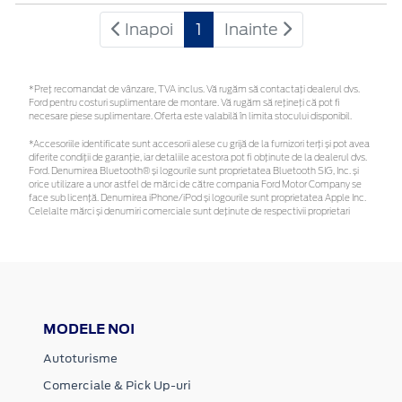
Inapoi
1
Inainte
*Preţ recomandat de vânzare, TVA inclus. Vă rugăm să contactaţi dealerul dvs.
Ford pentru costuri suplimentare de montare. Vă rugăm să rețineți că pot fi
necesare piese suplimentare. Oferta este valabilă în limita stocului disponibil.
*Accesoriile identificate sunt accesorii alese cu grijă de la furnizori terți și pot avea
diferite condiții de garanție, iar detaliile acestora pot fi obținute de la dealerul dvs.
Ford. Denumirea Bluetooth® și logourile sunt proprietatea Bluetooth SIG, Inc. și
orice utilizare a unor astfel de mărci de către compania Ford Motor Company se
face sub licență. Denumirea iPhone/iPod și logourile sunt proprietatea Apple Inc.
Celelalte mărci și denumiri comerciale sunt deținute de respectivii proprietari
MODELE NOI
Autoturisme
Comerciale & Pick Up-uri