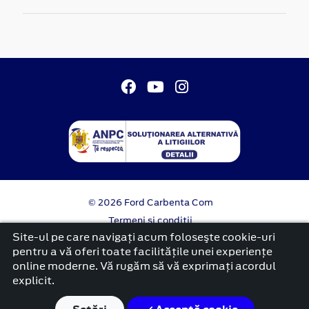
© 2026 Ford Carbenta Com
Termeni si conditii
Confidentialitate
Site-ul pe care navigați acum foloseşte cookie-uri
Politica cookies
pentru a vă oferi toate facilitățile unei experiențe
online moderne. Vă rugăm să vă exprimați acordul
platformă dezvoltată de Workleto
explicit.