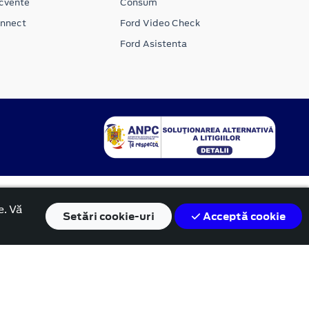
ecvente
Consum
onnect
Ford Video Check
Ford Asistenta
e. Vă
Setări
cookie-uri
Acceptă cookie