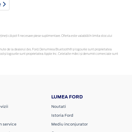
e
eți că pot fi necesare piese suplimentare. Oferta este valabilă în limita stocului
i obținute de la dealerul dvs. Ford. Denumirea Bluetooth® și logourile sunt proprietatea
d și logourile sunt proprietatea Apple Inc. Celelalte mărci și denumiri comerciale sunt
LUMEA FORD
vizii
Noutati
Istoria Ford
n service
Mediu inconjurator