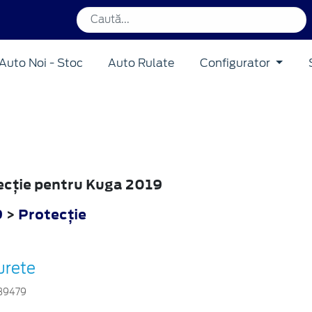
Auto Noi - Stoc
Auto Rulate
Configurator
tecţie pentru Kuga 2019
9
>
Protecţie
urete
39479