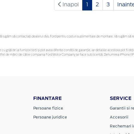
Inapoi
1
2
3
Inaint
 rugăm să contactaţi dealerul dvs. Ford pentru costuri suplimentare de montare. Vă rugăm să rețin
 cu grijă de la furnizori terți și pot avea diferite condiții de garanție, iar detaliile acestora pot f
or astfel de mărci de către compania Ford Motor Company se face sub licență. Denumirea iPhone/iPo
FINANTARE
SERVICE
Persoane fizice
Garantii si re
Persoane juridice
Accesorii
Rechemari i