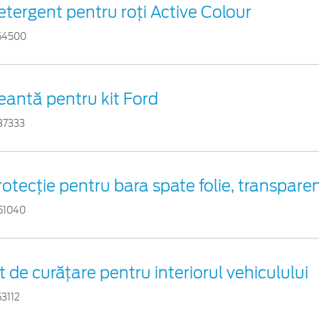
etergent pentru roți Active Colour
54500
eantă pentru kit Ford
37333
rotecţie pentru bara spate folie, transpare
51040
t de curățare pentru interiorul vehiculului
3112