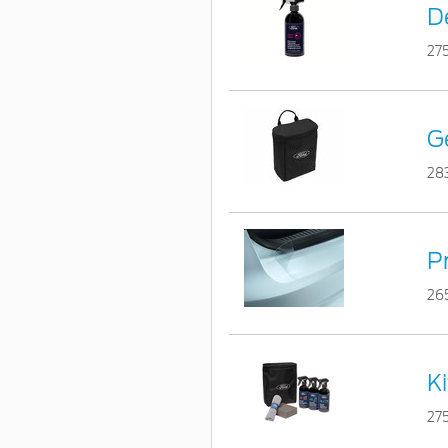
D
27
G
28
P
26
Ki
275