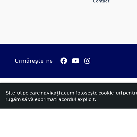
Contact
Urmărește-ne
© 2026 Ford Carbenta Com
Termeni si conditii
Confidenti
Site-ul pe care navigați acum foloseşte cookie-uri pentru
platformă dezvoltată de Workleto
rugăm să vă exprimați acordul explicit.