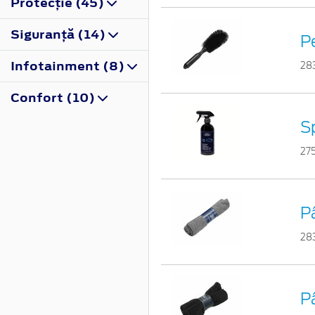
Protecţie (45)
Siguranţă (14)
Pe
Infotainment (8)
28
Confort (10)
Sp
27
Pâ
28
P