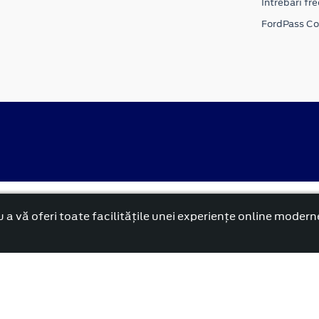
Intrebari fr
FordPass C
alitate
Politica cookies
 a vă oferi toate facilitățile unei experiențe online modern