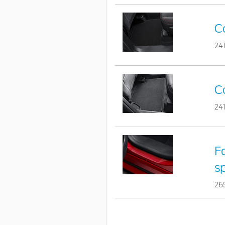
C
24
C
24
Fo
s
26