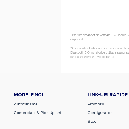
*Preţ recomandat de vânzare, TVA inclus. Vă
disponibil.
*Accesoriile identificate sunt accesorii alese
Bluetooth SIG, Inc. și orice utilizare a un
deținute de respectivii proprietari
MODELE NOI
LINK-URI RAPIDE
Autoturisme
Promotii
Comerciale & Pick Up-uri
Configurator
Stoc