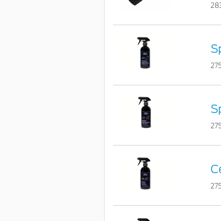
28
S
27
Sp
27
C
27