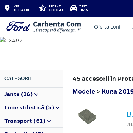
VEZI
RECENZII
TEST
LOCAȚIILE
GOOGLE
DRIVE
Oferta Lunii
KUGA
2019
45 accesorii în Pro
CATEGORII
Modele
>
Kuga 201
Jante (16)
Linie stilistică (5)
B
Transport (61)
28