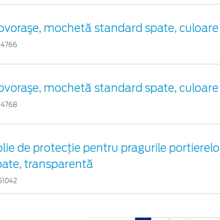
ovoraşe, mochetă standard spate, culoare
14766
ovoraşe, mochetă standard spate, culoare
14768
lie de protecție pentru pragurile portierelor
pate, transparentă
51042