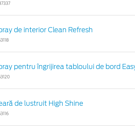
37337
pray de interior Clean Refresh
53118
ray pentru îngrijirea tabloului de bord Eas
53120
eară de lustruit High Shine
53116