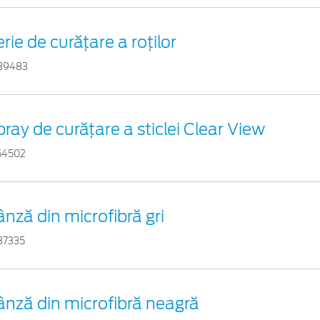
rie de curățare a roților
39483
ray de curățare a sticlei Clear View
54502
nză din microfibră gri
37335
ânză din microfibră neagră