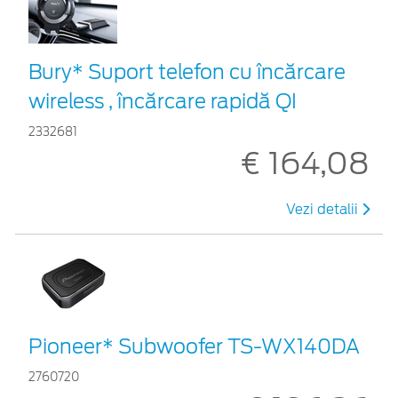
Bury* Suport telefon cu încărcare
wireless , încărcare rapidă QI
2332681
€ 164,08
Vezi detalii
Pioneer* Subwoofer TS-WX140DA
2760720