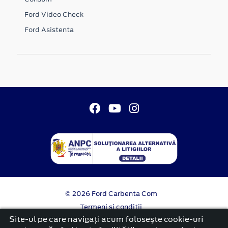
Ford Video Check
Ford Asistenta
© 2026 Ford Carbenta Com
Termeni si conditii
Confidentialitate
Site-ul pe care navigați acum foloseşte cookie-uri
Politica cookies