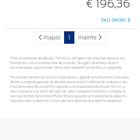
€ 196,36
Vezi detalii
Inapoi
1
Inainte
*Preţ recomandat de vânzare, TVA inclus. Vă rugăm să contactaţi dealerul dvs.
Ford pentru costuri suplimentare de montare. Vă rugăm să rețineți că pot fi
necesare piese suplimentare. Oferta este valabilă în limita stocului disponibil.
*Accesoriile identificate sunt accesorii alese cu grijă de la furnizori terți și pot avea
diferite condiții de garanție, iar detaliile acestora pot fi obținute de la dealerul dvs.
Ford. Denumirea Bluetooth® și logourile sunt proprietatea Bluetooth SIG, Inc. și
orice utilizare a unor astfel de mărci de către compania Ford Motor Company se
face sub licență. Denumirea iPhone/iPod și logourile sunt proprietatea Apple Inc.
Celelalte mărci și denumiri comerciale sunt deținute de respectivii proprietari