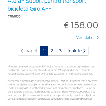
Atera* Suport pentru transport
bicicletă Giro AF+
2756522
€ 158,00
Vezi detalii
Inapoi
1
2
3
Inainte
*Preţ recomandat de vânzare, TVA inclus. Vă rugăm să contactaţi dealerul dvs.
Ford pentru costuri suplimentare de montare. Vă rugăm să rețineți că pot fi
necesare piese suplimentare. Oferta este valabilă în limita stocului disponibil.
*Accesoriile identificate sunt accesorii alese cu grijă de la furnizori terți și pot avea
diferite condiții de garanție, iar detaliile acestora pot fi obținute de la dealerul dvs.
Ford. Denumirea Bluetooth® și logourile sunt proprietatea Bluetooth SIG, Inc. și
orice utilizare a unor astfel de mărci de către compania Ford Motor Company se
face sub licență. Denumirea iPhone/iPod și logourile sunt proprietatea Apple Inc.
Celelalte mărci și denumiri comerciale sunt deținute de respectivii proprietari