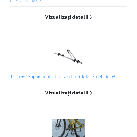
G3* Kit de fixare
Vizualizați detalii
Thule®* Suport pentru transport bicicletă , FreeRide 532
Vizualizați detalii