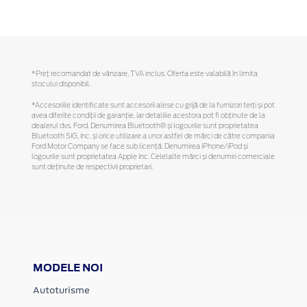
*Preţ recomandat de vânzare, TVA inclus. Oferta este valabilă în limita
stocului disponibil.
*Accesoriile identificate sunt accesorii alese cu grijă de la furnizori terți și pot
avea diferite condiții de garanție, iar detaliile acestora pot fi obținute de la
dealerul dvs. Ford. Denumirea Bluetooth® și logourile sunt proprietatea
Bluetooth SIG, Inc. și orice utilizare a unor astfel de mărci de către compania
Ford Motor Company se face sub licență. Denumirea iPhone/iPod și
logourile sunt proprietatea Apple Inc. Celelalte mărci și denumiri comerciale
sunt deținute de respectivii proprietari.
MODELE NOI
Autoturisme