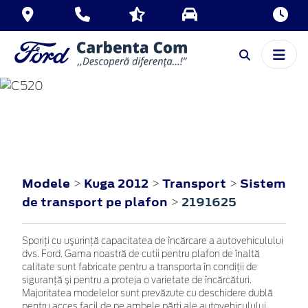
KUGA
2012
Modele
Kuga 2012
Transport
Sistem
>
>
>
de transport pe plafon
2191625
>
Sporiţi cu uşurinţă capacitatea de încărcare a autovehiculului
dvs. Ford. Gama noastră de cutii pentru plafon de înaltă
calitate sunt fabricate pentru a transporta în condiţii de
siguranţă şi pentru a proteja o varietate de încărcături.
Majoritatea modelelor sunt prevăzute cu deschidere dublă
pentru acces facil de pe ambele părţi ale autovehiculului.