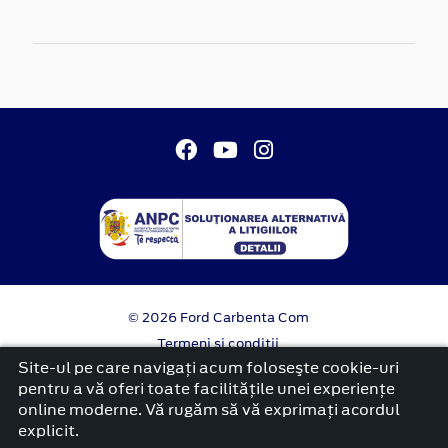
© 2026 Ford Carbenta Com
Termeni si conditii
Confidentialitate
Site-ul pe care navigați acum foloseşte cookie-uri
Politica cookies
pentru a vă oferi toate facilitățile unei experiențe
online moderne. Vă rugăm să vă exprimați acordul
platformă dezvoltată de Workleto
explicit.