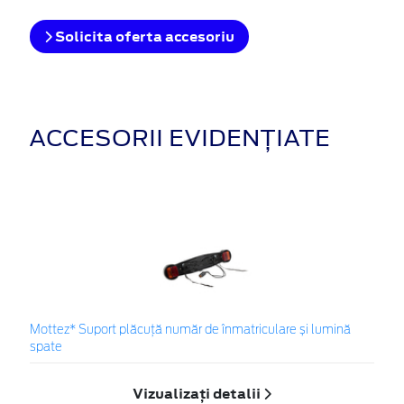
Solicita oferta accesoriu
ACCESORII EVIDENȚIATE
Mottez* Suport plăcuță număr de înmatriculare și lumină
spate
Vizualizați detalii