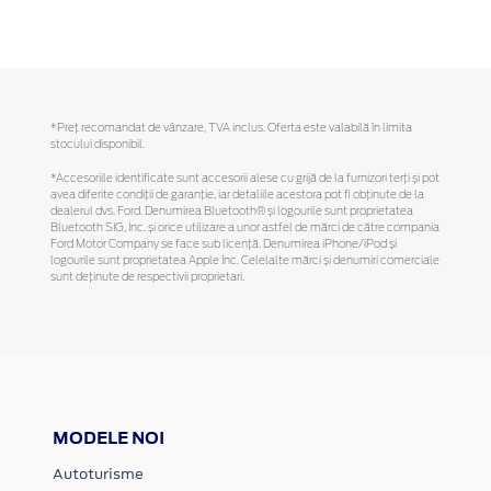
*Preţ recomandat de vânzare, TVA inclus. Oferta este valabilă în limita
stocului disponibil.
*Accesoriile identificate sunt accesorii alese cu grijă de la furnizori terți și pot
avea diferite condiții de garanție, iar detaliile acestora pot fi obținute de la
dealerul dvs. Ford. Denumirea Bluetooth® și logourile sunt proprietatea
Bluetooth SIG, Inc. și orice utilizare a unor astfel de mărci de către compania
Ford Motor Company se face sub licență. Denumirea iPhone/iPod și
logourile sunt proprietatea Apple Inc. Celelalte mărci și denumiri comerciale
sunt deținute de respectivii proprietari.
MODELE NOI
Autoturisme