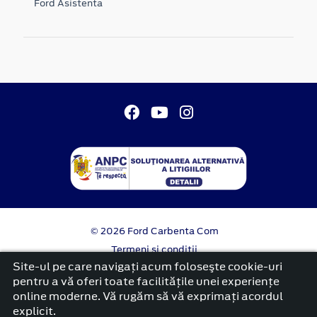
Ford Asistenta
© 2026 Ford Carbenta Com
Termeni si conditii
Confidentialitate
Site-ul pe care navigați acum foloseşte cookie-uri
Politica cookies
pentru a vă oferi toate facilitățile unei experiențe
online moderne. Vă rugăm să vă exprimați acordul
platformă dezvoltată de Workleto
explicit.