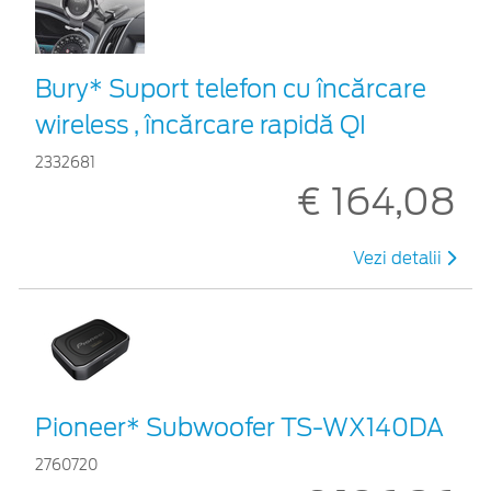
Bury* Suport telefon cu încărcare
wireless , încărcare rapidă QI
2332681
€ 164,08
Vezi detalii
Pioneer* Subwoofer TS-WX140DA
2760720