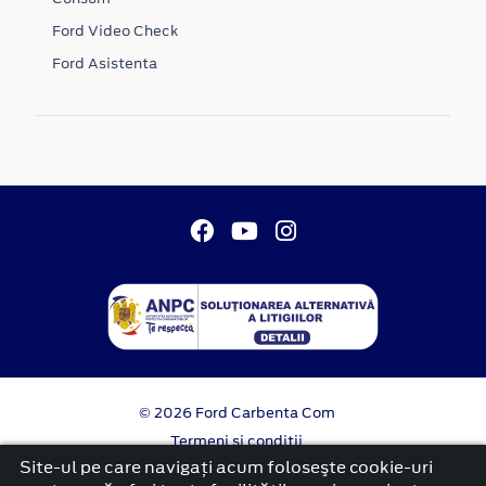
Ford Video Check
Ford Asistenta
© 2026 Ford Carbenta Com
Termeni si conditii
Confidentialitate
Site-ul pe care navigați acum foloseşte cookie-uri
Politica cookies