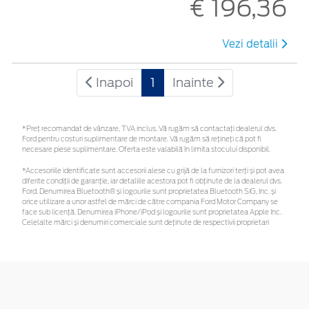
€ 196,36
Vezi detalii
Inapoi
1
Inainte
*Preţ recomandat de vânzare, TVA inclus. Vă rugăm să contactaţi dealerul dvs.
Ford pentru costuri suplimentare de montare. Vă rugăm să rețineți că pot fi
necesare piese suplimentare. Oferta este valabilă în limita stocului disponibil.
*Accesoriile identificate sunt accesorii alese cu grijă de la furnizori terți și pot avea
diferite condiții de garanție, iar detaliile acestora pot fi obținute de la dealerul dvs.
Ford. Denumirea Bluetooth® și logourile sunt proprietatea Bluetooth SIG, Inc. și
orice utilizare a unor astfel de mărci de către compania Ford Motor Company se
face sub licență. Denumirea iPhone/iPod și logourile sunt proprietatea Apple Inc.
Celelalte mărci și denumiri comerciale sunt deținute de respectivii proprietari