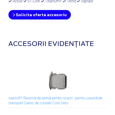
Active
ST-Line
Titanium+
Trend
Vignale
Solicita oferta accesoriu
ACCESORII EVIDENȚIATE
4pets®* Rezervă de pernă pentru scaun , pentru casetă de
transport Caree, de culoare Cool Grey