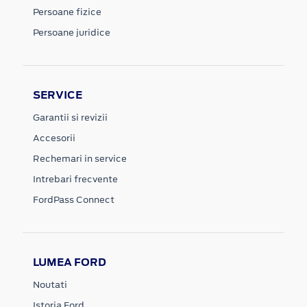
Persoane fizice
Persoane juridice
SERVICE
Garantii si revizii
Accesorii
Rechemari in service
Intrebari frecvente
FordPass Connect
LUMEA FORD
Noutati
Istoria Ford