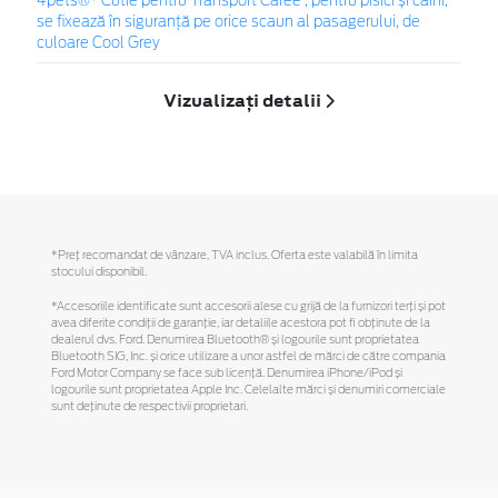
4pets®* Cutie pentru Transport Caree , pentru pisici și câini,
se fixează în siguranță pe orice scaun al pasagerului, de
culoare Cool Grey
Vizualizați detalii
*Preţ recomandat de vânzare, TVA inclus. Oferta este valabilă în limita
stocului disponibil.
*Accesoriile identificate sunt accesorii alese cu grijă de la furnizori terți și pot
avea diferite condiții de garanție, iar detaliile acestora pot fi obținute de la
dealerul dvs. Ford. Denumirea Bluetooth® și logourile sunt proprietatea
Bluetooth SIG, Inc. și orice utilizare a unor astfel de mărci de către compania
Ford Motor Company se face sub licență. Denumirea iPhone/iPod și
logourile sunt proprietatea Apple Inc. Celelalte mărci și denumiri comerciale
sunt deținute de respectivii proprietari.