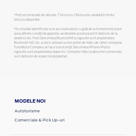
*Preţ recomandat de vânzare, TVA inclus. Oferta este valabilă în limita
stocului disponibil.
*Accesoriile identificate sunt accesorii alese cu grijă de la furnizori terți și pot
avea diferite condiții de garanție, iar detaliile acestora pot fi obținute de la
dealerul dvs. Ford. Denumirea Bluetooth® și logourile sunt proprietatea
Bluetooth SIG, Inc. și orice utilizare a unor astfel de mărci de către compania
Ford Motor Company se face sub licență. Denumirea iPhone/iPod și
logourile sunt proprietatea Apple Inc. Celelalte mărci și denumiri comerciale
sunt deținute de respectivii proprietari.
MODELE NOI
Autoturisme
Comerciale & Pick Up-uri