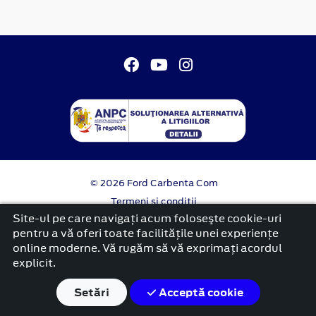
© 2026 Ford Carbenta Com
Termeni si conditii
Confidentialitate
Site-ul pe care navigați acum foloseşte cookie-uri
Politica cookies
pentru a vă oferi toate facilitățile unei experiențe
online moderne. Vă rugăm să vă exprimați acordul
platformă dezvoltată de Workleto
explicit.
Setări
Acceptă cookie