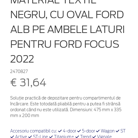
NEGRU, CU OVAL FORD
ALB PE AMBELE LATURI
PENTRU FORD FOCUS
2022
2470827
€ 31,64
Soluție practică de depozitare pentru compartimentul de
încărcare. Este totodată pliabilă pentru a putea fi strânsă
ordonat când nu este utilizată. Dimensiuni: 475 mm x 335
mm x 200 mm
Accesoriu compatibil cu:
4-door
5-door
Wagon
ST
Active
ST-Line
Titanium+
Trend
Vignale