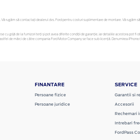
Vă rugăm să contactaţi dealerul dvs. Ford pentru costuri suplimentare de montare. Vă rugăm să reț
se cu grijă de la furnizori terți și pot avea diferite condiții de garanție, iar detaliile acestora pot
unor astfel de mărci de către compania Ford Motor Company se face sub licență. Denumirea iPhone/i
FINANTARE
SERVICE
Persoane fizice
Garantii si re
Persoane juridice
Accesorii
Rechemari i
Intrebari fr
FordPass C