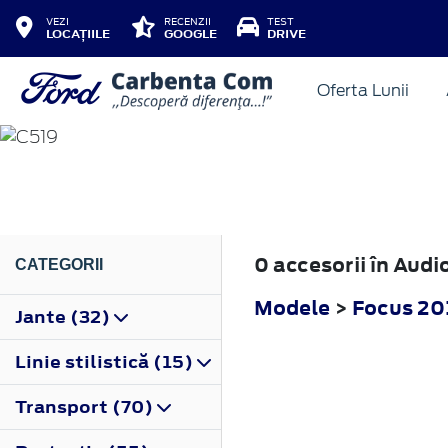
VEZI
RECENZII
TEST
LOCAȚIILE
GOOGLE
DRIVE
Oferta Lunii
FOCUS
2018
0 accesorii în Aud
CATEGORII
Modele
>
Focus 20
Jante (32)
Linie stilistică (15)
Transport (70)