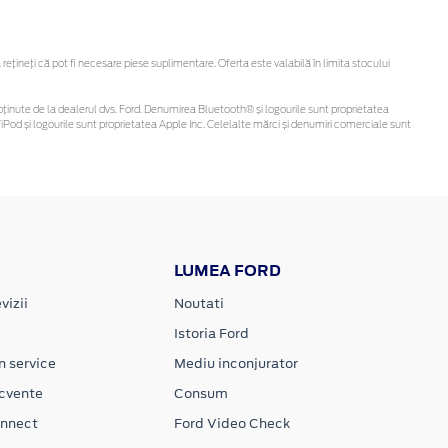
ineți că pot fi necesare piese suplimentare. Oferta este valabilă în limita stocului
 fi obținute de la dealerul dvs. Ford. Denumirea Bluetooth® și logourile sunt proprietatea
Pod și logourile sunt proprietatea Apple Inc. Celelalte mărci și denumiri comerciale sunt
LUMEA FORD
vizii
Noutati
Istoria Ford
n service
Mediu inconjurator
ecvente
Consum
onnect
Ford Video Check