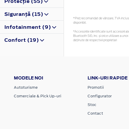
Protecţie (55)
Siguranţă (15)
*Preţ recomandat de vânzare, TVA inclus. 
disponibil.
Infotainment (9)
*Accesoriile identificate sunt accesorii ale
Bluetooth SIG, Inc. și orice utilizare a 
Confort (19)
deținute de respectivii proprietari
MODELE NOI
LINK-URI RAPIDE
Autoturisme
Promotii
Comerciale & Pick Up-uri
Configurator
Stoc
Contact