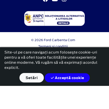
© 2026 Ford Carbenta Com
Termeni si conditii
Confidentialitate
Site-ul pe care navigați acum foloseşte cookie-uri
Politica cookies
pentru a vă oferi toate facilitățile unei experiențe
online moderne. Vă rugăm să vă exprimați acordul
platformă dezvoltată de Workleto
explicit.
Setări
Acceptă cookie