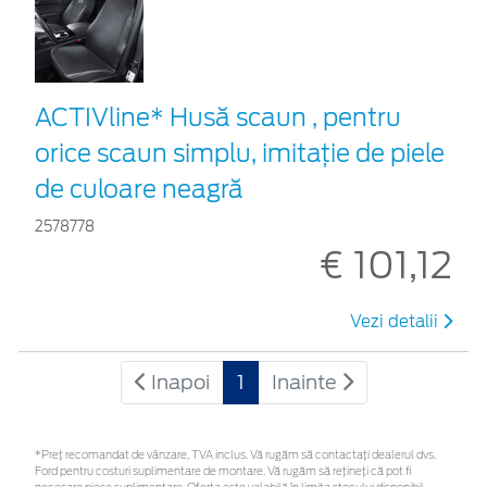
ACTIVline* Husă scaun , pentru
orice scaun simplu, imitație de piele
de culoare neagră
2578778
€ 101,12
Vezi detalii
Inapoi
1
Inainte
*Preţ recomandat de vânzare, TVA inclus. Vă rugăm să contactaţi dealerul dvs.
Ford pentru costuri suplimentare de montare. Vă rugăm să rețineți că pot fi