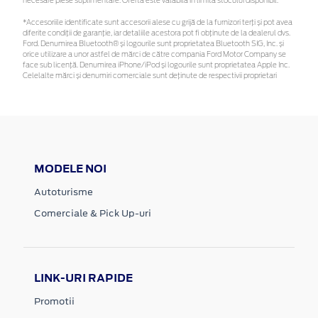
necesare piese suplimentare. Oferta este valabilă în limita stocului disponibil.
*Accesoriile identificate sunt accesorii alese cu grijă de la furnizori terți și pot avea
diferite condiții de garanție, iar detaliile acestora pot fi obținute de la dealerul dvs.
Ford. Denumirea Bluetooth® și logourile sunt proprietatea Bluetooth SIG, Inc. și
orice utilizare a unor astfel de mărci de către compania Ford Motor Company se
face sub licență. Denumirea iPhone/iPod și logourile sunt proprietatea Apple Inc.
Celelalte mărci și denumiri comerciale sunt deținute de respectivii proprietari
MODELE NOI
Autoturisme
Comerciale & Pick Up-uri
LINK-URI RAPIDE
Promotii