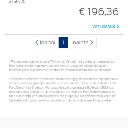
2760720
€ 196,36
Vezi detalii
Inapoi
1
Inainte
*Preţ recomandat de vânzare, TVA inclus. Vă rugăm să contactaţi dealerul dvs.
Ford pentru costuri suplimentare de montare. Vă rugăm să rețineți că pot fi
necesare piese suplimentare. Oferta este valabilă în limita stocului disponibil.
*Accesoriile identificate sunt accesorii alese cu grijă de la furnizori terți și pot avea
diferite condiții de garanție, iar detaliile acestora pot fi obținute de la dealerul dvs.
Ford. Denumirea Bluetooth® și logourile sunt proprietatea Bluetooth SIG, Inc. și
orice utilizare a unor astfel de mărci de către compania Ford Motor Company se
face sub licență. Denumirea iPhone/iPod și logourile sunt proprietatea Apple Inc.
Celelalte mărci și denumiri comerciale sunt deținute de respectivii proprietari