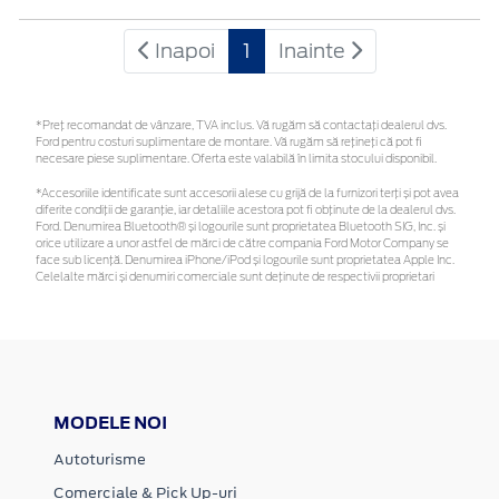
Inapoi
1
Inainte
*Preţ recomandat de vânzare, TVA inclus. Vă rugăm să contactaţi dealerul dvs.
Ford pentru costuri suplimentare de montare. Vă rugăm să rețineți că pot fi
necesare piese suplimentare. Oferta este valabilă în limita stocului disponibil.
*Accesoriile identificate sunt accesorii alese cu grijă de la furnizori terți și pot avea
diferite condiții de garanție, iar detaliile acestora pot fi obținute de la dealerul dvs.
Ford. Denumirea Bluetooth® și logourile sunt proprietatea Bluetooth SIG, Inc. și
orice utilizare a unor astfel de mărci de către compania Ford Motor Company se
face sub licență. Denumirea iPhone/iPod și logourile sunt proprietatea Apple Inc.
Celelalte mărci și denumiri comerciale sunt deținute de respectivii proprietari
MODELE NOI
Autoturisme
Comerciale & Pick Up-uri