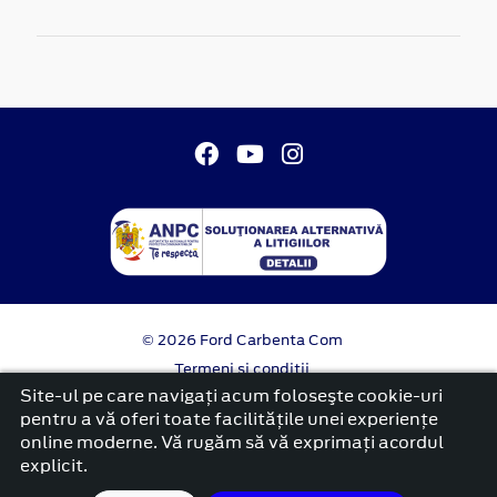
© 2026 Ford Carbenta Com
Termeni si conditii
Confidentialitate
Site-ul pe care navigați acum foloseşte cookie-uri
Politica cookies
pentru a vă oferi toate facilitățile unei experiențe
online moderne. Vă rugăm să vă exprimați acordul
platformă dezvoltată de Workleto
explicit.