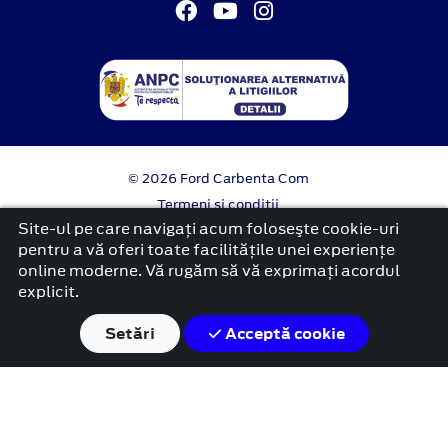
© 2026 Ford Carbenta Com
Termeni si conditii
Confidentialitate
Site-ul pe care navigați acum foloseşte cookie-uri
Politica cookies
pentru a vă oferi toate facilitățile unei experiențe
online moderne. Vă rugăm să vă exprimați acordul
platformă dezvoltată de Workleto
explicit.
Setări
Acceptă cookie