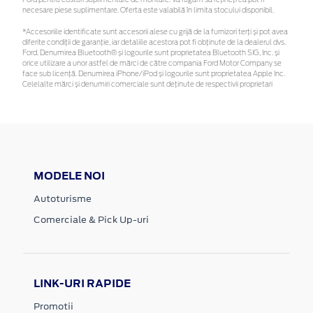
necesare piese suplimentare. Oferta este valabilă în limita stocului disponibil.
*Accesoriile identificate sunt accesorii alese cu grijă de la furnizori terți și pot avea
diferite condiții de garanție, iar detaliile acestora pot fi obținute de la dealerul dvs.
Ford. Denumirea Bluetooth® și logourile sunt proprietatea Bluetooth SIG, Inc. și
orice utilizare a unor astfel de mărci de către compania Ford Motor Company se
face sub licență. Denumirea iPhone/iPod și logourile sunt proprietatea Apple Inc.
Celelalte mărci și denumiri comerciale sunt deținute de respectivii proprietari
MODELE NOI
Autoturisme
Comerciale & Pick Up-uri
LINK-URI RAPIDE
Promotii