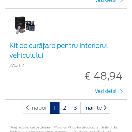
Vezi detalii
Kit de curățare pentru interiorul
vehiculului
2753112
€ 48,94
Vezi detalii
Inapoi
1
2
3
Inainte
*Preţ recomandat de vânzare, TVA inclus. Vă rugăm să contactaţi dealerul dvs.
Ford pentru costuri suplimentare de montare. Vă rugăm să rețineți că pot fi