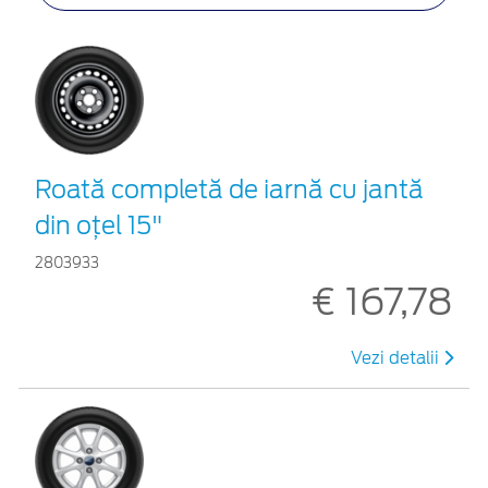
Roată completă de iarnă cu jantă
din oțel 15"
2803933
€ 167,78
Vezi detalii