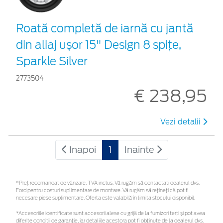
Roată completă de iarnă cu jantă
din aliaj ușor 15" Design 8 spițe,
Sparkle Silver
2773504
€ 238,95
Vezi detalii
Inapoi
1
Inainte
*Preţ recomandat de vânzare, TVA inclus. Vă rugăm să contactaţi dealerul dvs.
Ford pentru costuri suplimentare de montare. Vă rugăm să rețineți că pot fi
necesare piese suplimentare. Oferta este valabilă în limita stocului disponibil.
*Accesoriile identificate sunt accesorii alese cu grijă de la furnizori terți și pot avea
diferite condiții de garanție, iar detaliile acestora pot fi obținute de la dealerul dvs.