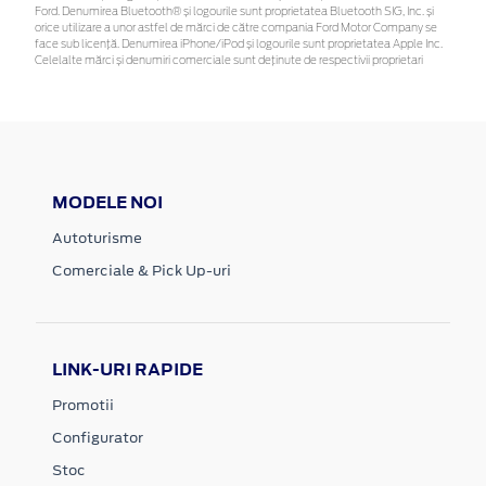
Ford. Denumirea Bluetooth® și logourile sunt proprietatea Bluetooth SIG, Inc. și
orice utilizare a unor astfel de mărci de către compania Ford Motor Company se
face sub licență. Denumirea iPhone/iPod și logourile sunt proprietatea Apple Inc.
Celelalte mărci și denumiri comerciale sunt deținute de respectivii proprietari
MODELE NOI
Autoturisme
Comerciale & Pick Up-uri
LINK-URI RAPIDE
Promotii
Configurator
Stoc