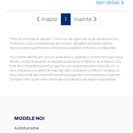
Vezi detalii
Inapoi
1
Inainte
*Preţ recomandat de vânzare, TVA inclus. Vă rugăm să contactaţi dealerul dvs.
Ford pentru costuri suplimentare de montare. Vă rugăm să rețineți că pot fi
necesare piese suplimentare. Oferta este valabilă în limita stocului disponibil.
*Accesoriile identificate sunt accesorii alese cu grijă de la furnizori terți și pot avea
diferite condiții de garanție, iar detaliile acestora pot fi obținute de la dealerul dvs.
Ford. Denumirea Bluetooth® și logourile sunt proprietatea Bluetooth SIG, Inc. și
orice utilizare a unor astfel de mărci de către compania Ford Motor Company se
face sub licență. Denumirea iPhone/iPod și logourile sunt proprietatea Apple Inc.
Celelalte mărci și denumiri comerciale sunt deținute de respectivii proprietari
MODELE NOI
Autoturisme