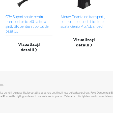
G3* Suport spate pentru
Atera* Geantă de transport ,
transport bicicletă , a treia
pentru suportul de biciclete
șină, GP, pentru suportul de
spate Genio Pro Advanced
bază G3
Vizualizați
Vizualizați
detalii
detalii
bil.
ferite condiții de garanție, iar detaliile acestora pot fi obținute de la dealerul dvs. Ford. Denumirea 
hone/iPod și logourile sunt proprietatea Apple Inc. Celelalte mărci și denumiri comerciale sunt 