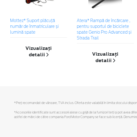
Mottez* Suport plăcuță
Atera* Rampă de încărcare ,
număr de înmatriculare și
pentru suportul de biciclete
lumină spate
spate Genio Pro Advanced și
Strada Trail
Vizualizați
Vizualizați
detalii
detalii
*Preţ recomandat de vânzare, TVA inclus. Oferta este valabilă în limita stocului disponi
*Accesoriile identificate sunt accesorii alese cu grijă de la furnizori terți și pot avea di
astfel de mărci de către compania Ford Motor Company se face sub licență. Denumirea iP