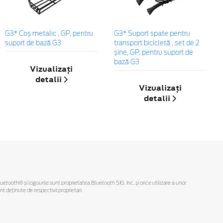
G3* Coș metalic , GP, pentru
G3* Suport spate pentru
suport de bază G3
transport bicicletă , set de 2
șine, GP, pentru suport de
bază G3
Vizualizați
detalii
Vizualizați
detalii
Bluetooth® și logourile sunt proprietatea Bluetooth SIG, Inc. și orice utilizare a unor
deținute de respectivii proprietari.