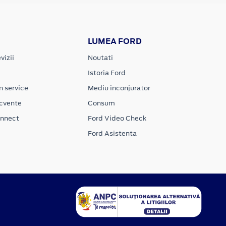
LUMEA FORD
vizii
Noutati
Istoria Ford
n service
Mediu inconjurator
ecvente
Consum
onnect
Ford Video Check
Ford Asistenta