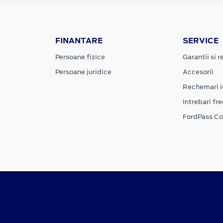
FINANTARE
SERVICE
Persoane fizice
Garantii si re
Persoane juridice
Accesorii
Rechemari i
Intrebari fr
FordPass C