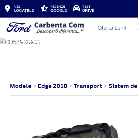
VEZI
RECENZII
TEST
LOCAȚIILE
GOOGLE
DRIVE
Oferta Lunii
EDGE
2018
Modele
Edge 2018
Transport
Sistem de
>
>
>