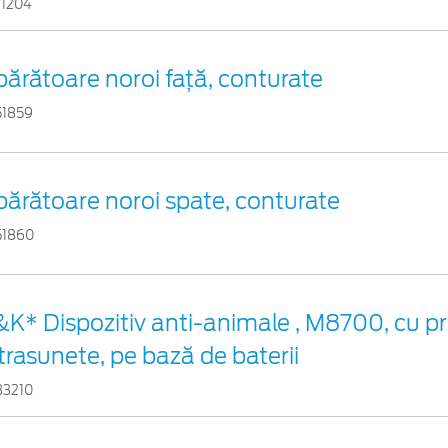
71204
ărătoare noroi față, conturate
51859
părătoare noroi spate, conturate
51860
K* Dispozitiv anti-animale , M8700, cu pr
trasunete, pe bază de baterii
33210