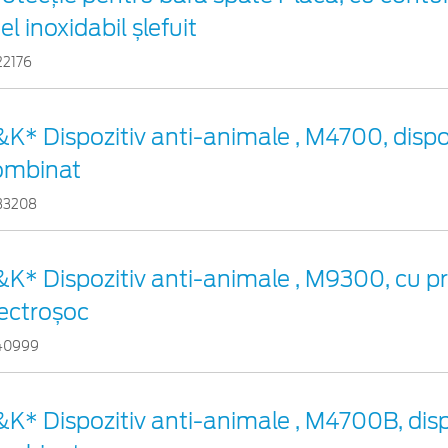
el inoxidabil șlefuit
22176
K* Dispozitiv anti-animale , M4700, dispo
ombinat
33208
K* Dispozitiv anti-animale , M9300, cu pr
lectroșoc
40999
K* Dispozitiv anti-animale , M4700B, disp