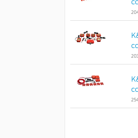
c
20
K&
c
20
K&
c
25