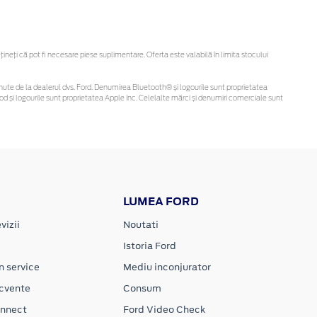
eți că pot fi necesare piese suplimentare. Oferta este valabilă în limita stocului
 obținute de la dealerul dvs. Ford. Denumirea Bluetooth® și logourile sunt proprietatea
d și logourile sunt proprietatea Apple Inc. Celelalte mărci și denumiri comerciale sunt
LUMEA FORD
vizii
Noutati
Istoria Ford
n service
Mediu inconjurator
ecvente
Consum
onnect
Ford Video Check