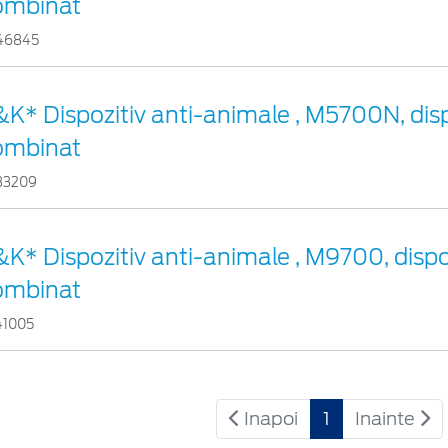
ombinat
46845
K* Dispozitiv anti-animale , M5700N, disp
ombinat
33209
K* Dispozitiv anti-animale , M9700, dispo
ombinat
41005
Inapoi
1
Inainte