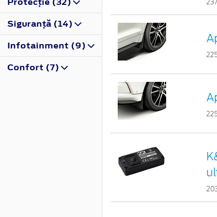
Protecţie (32)
23
Siguranţă (14)
Ap
Infotainment (9)
22
Confort (7)
A
22
K&
ul
20