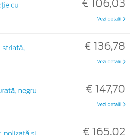
€ 106,03
ție cu
Vezi detalii
€ 136,78
striată,
Vezi detalii
€ 147,70
urată, negru
Vezi detalii
€ 165,02
 polizată și