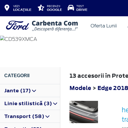
VEZI
RECENZII
TEST
LOCAȚIILE
GOOGLE
DRIVE
Oferta Lunii
EDGE
2018
13 accesorii în Pro
CATEGORII
Modele
>
Edge 201
Jante (17)
Linie stilistică (3)
he
Transport (58)
t