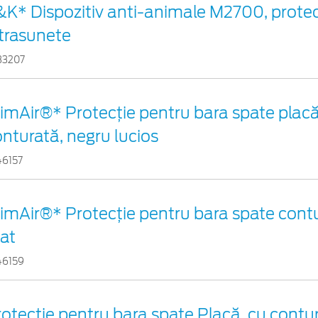
&K* Dispozitiv anti-animale M2700, protec
ltrasunete
33207
imAir®* Protecţie pentru bara spate placă 
nturată, negru lucios
46157
limAir®* Protecţie pentru bara spate cont
at
46159
otecţie pentru bara spate Placă, cu contur,