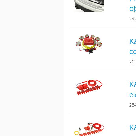
oț
24
K&
c
20
K&
e
25
K&