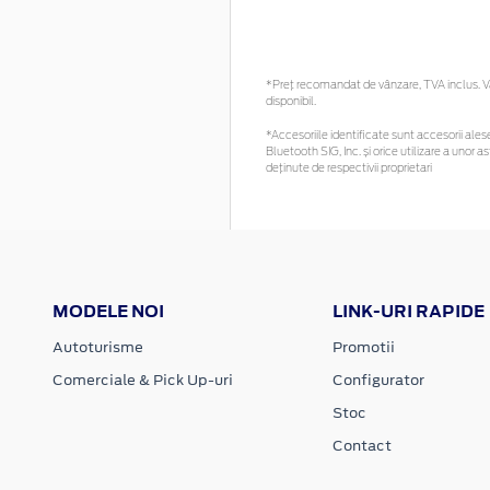
*Preţ recomandat de vânzare, TVA inclus. Vă 
disponibil.
*Accesoriile identificate sunt accesorii alese 
Bluetooth SIG, Inc. și orice utilizare a uno
deținute de respectivii proprietari
MODELE NOI
LINK-URI RAPIDE
Autoturisme
Promotii
Comerciale & Pick Up-uri
Configurator
Stoc
Contact