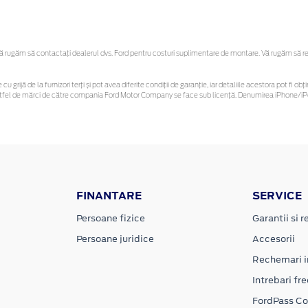
rugăm să contactaţi dealerul dvs. Ford pentru costuri suplimentare de montare. Vă rugăm să rețin
cu grijă de la furnizori terți și pot avea diferite condiții de garanție, iar detaliile acestora pot fi
r astfel de mărci de către compania Ford Motor Company se face sub licență. Denumirea iPhone/iPo
FINANTARE
SERVICE
Persoane fizice
Garantii si re
Persoane juridice
Accesorii
Rechemari i
Intrebari fr
FordPass C