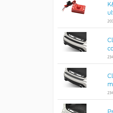
K
u
20
Cl
co
23
C
m
23
Pr