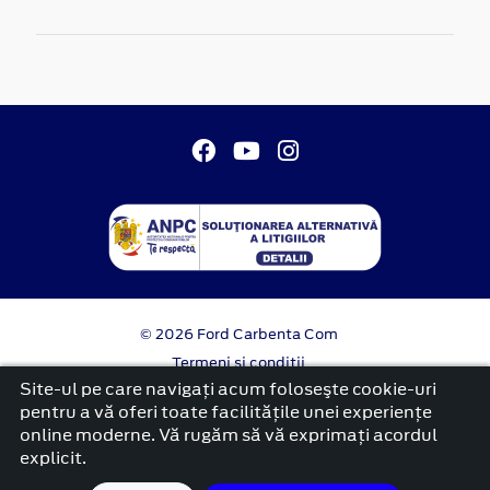
© 2026 Ford Carbenta Com
Termeni si conditii
Confidentialitate
Site-ul pe care navigați acum foloseşte cookie-uri
Politica cookies
pentru a vă oferi toate facilitățile unei experiențe
online moderne. Vă rugăm să vă exprimați acordul
platformă dezvoltată de Workleto
explicit.