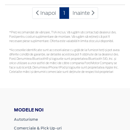
Inapoi
1
Inainte
*Preţ recomandat de vânzare, TVA inclus. Vă rugăm să contactaţi dealerul dvs.
Ford pentru costuri suplimentare de montare. Vă rugăm să rețineți că pot fi
necesare piese suplimentare. Oferta este valabilă în limita stocului disponibil.
*Accesoriile identificate sunt accesorii alese cu grijă de la furnizori terți și pot avea
diferite condiții de garanție, iar detaliile acestora pot fi obținute de la dealerul dvs.
Ford. Denumirea Bluetooth® și logourile sunt proprietatea Bluetooth SIG, Inc. și
orice utilizare a unor astfel de mărci de către compania Ford Motor Company se
face sub licență. Denumirea iPhone/iPod și logourile sunt proprietatea Apple Inc.
Celelalte mărci și denumiri comerciale sunt deținute de respectivii proprietari
MODELE NOI
Autoturisme
Comerciale & Pick Up-uri