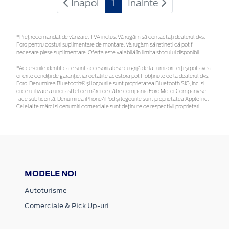
Inapoi
1
Inainte
*Preţ recomandat de vânzare, TVA inclus. Vă rugăm să contactaţi dealerul dvs.
Ford pentru costuri suplimentare de montare. Vă rugăm să rețineți că pot fi
necesare piese suplimentare. Oferta este valabilă în limita stocului disponibil.
*Accesoriile identificate sunt accesorii alese cu grijă de la furnizori terți și pot avea
diferite condiții de garanție, iar detaliile acestora pot fi obținute de la dealerul dvs.
Ford. Denumirea Bluetooth® și logourile sunt proprietatea Bluetooth SIG, Inc. și
orice utilizare a unor astfel de mărci de către compania Ford Motor Company se
face sub licență. Denumirea iPhone/iPod și logourile sunt proprietatea Apple Inc.
Celelalte mărci și denumiri comerciale sunt deținute de respectivii proprietari
MODELE NOI
Autoturisme
Comerciale & Pick Up-uri