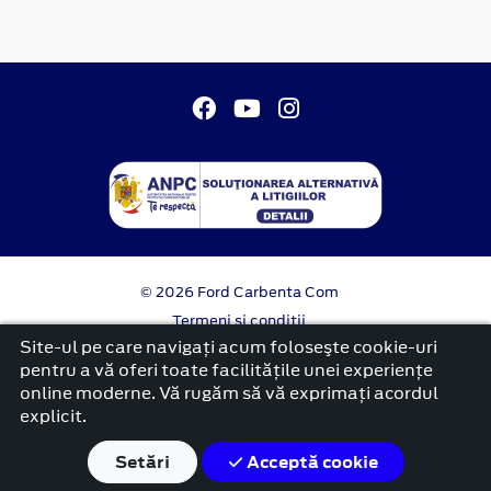
© 2026 Ford Carbenta Com
Termeni si conditii
Confidentialitate
Site-ul pe care navigați acum foloseşte cookie-uri
Politica cookies
pentru a vă oferi toate facilitățile unei experiențe
online moderne. Vă rugăm să vă exprimați acordul
platformă dezvoltată de Workleto
explicit.
Setări
Acceptă cookie