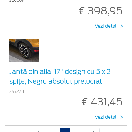
2265014
€ 398,95
Vezi detalii
Jantă din aliaj 17" design cu 5 x 2
spițe, Negru absolut prelucrat
2472211
€ 431,45
Vezi detalii