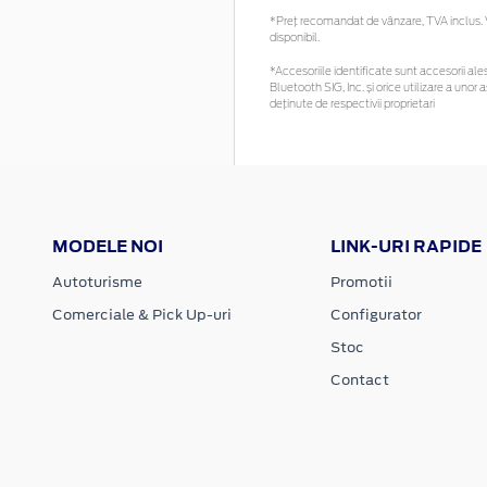
*Preţ recomandat de vânzare, TVA inclus. Vă
disponibil.
*Accesoriile identificate sunt accesorii ales
Bluetooth SIG, Inc. și orice utilizare a un
deținute de respectivii proprietari
MODELE NOI
LINK-URI RAPIDE
Autoturisme
Promotii
Comerciale & Pick Up-uri
Configurator
Stoc
Contact