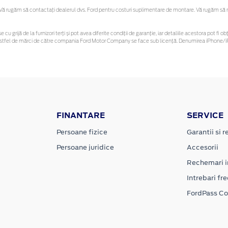
 rugăm să contactaţi dealerul dvs. Ford pentru costuri suplimentare de montare. Vă rugăm să reți
e cu grijă de la furnizori terți și pot avea diferite condiții de garanție, iar detaliile acestora pot 
or astfel de mărci de către compania Ford Motor Company se face sub licență. Denumirea iPhone/iP
FINANTARE
SERVICE
Persoane fizice
Garantii si re
Persoane juridice
Accesorii
Rechemari i
Intrebari fr
FordPass C