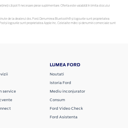
neți că pot fi necesare piese suplimentare. Oferta este valabilă în limita stocului
fi obținute de la dealerul dvs. Ford. Denumirea Bluetooth® și logourile sunt proprietatea
od și logourile sunt proprietatea Apple Inc. Celelalte mărci și denumiri comerciale sunt
LUMEA FORD
vizii
Noutati
Istoria Ford
n service
Mediu inconjurator
ecvente
Consum
onnect
Ford Video Check
Ford Asistenta