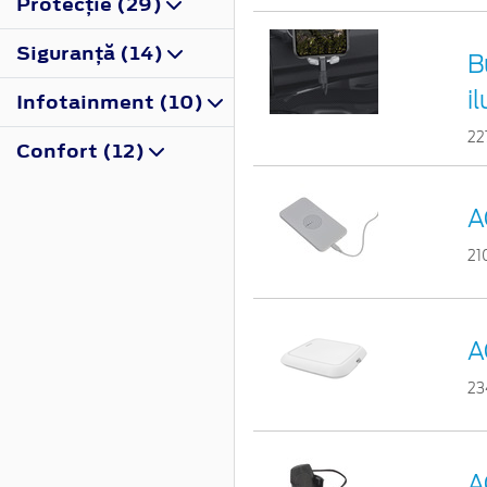
Protecţie (29)
Siguranţă (14)
B
i
Infotainment (10)
22
Confort (12)
A
21
A
23
A