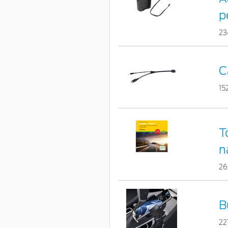
p
23
C
15
T
n
26
B
22