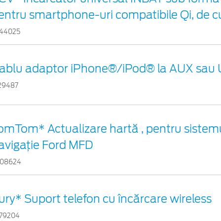
entru smartphone-uri compatibile Qi, de c
44025
ablu adaptor iPhone®/iPod® la AUX sau
29487
omTom* Actualizare hartă , pentru sistem
avigaţie Ford MFD
08624
ury* Suport telefon cu încărcare wireless
79204