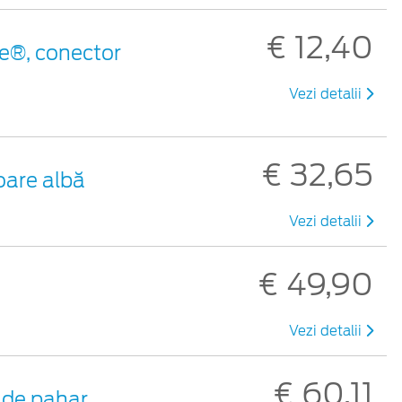
€ 12,40
e®, conector
Vezi detalii
€ 32,65
oare albă
Vezi detalii
€ 49,90
Vezi detalii
€ 60,11
de pahar ,