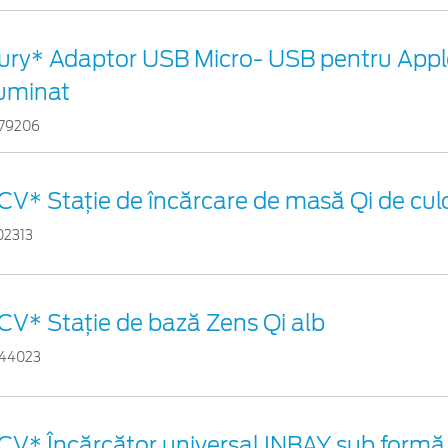
ury* Adaptor USB Micro- USB pentru Appl
luminat
79206
CV* Stație de încărcare de masă Qi de cul
02313
CV* Stație de bază Zens Qi alb
44023
CV* Încărcător universal INBAY sub formă 