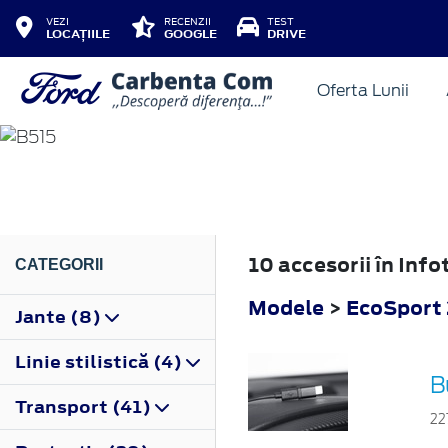
VEZI
RECENZII
TEST
LOCAȚIILE
GOOGLE
DRIVE
Oferta Lunii
ECOSPORT
2013
10 accesorii în In
CATEGORII
Modele
>
EcoSport
Jante (8)
Linie stilistică (4)
B
Transport (41)
22