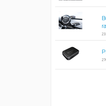
B
r
23
P
27