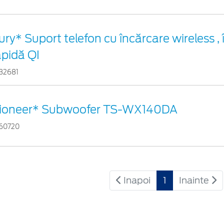
ury* Suport telefon cu încărcare wireless ,
apidă QI
32681
ioneer* Subwoofer TS-WX140DA
60720
Inapoi
1
Inainte