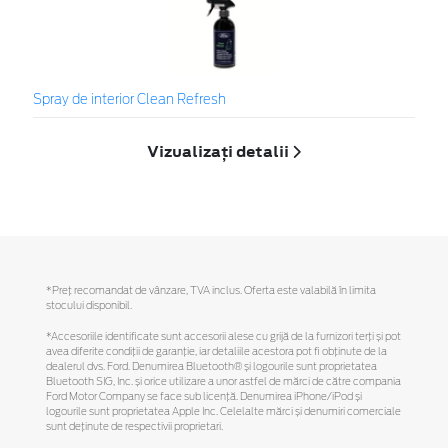
Spray de interior Clean Refresh
Vizualizați detalii
*Preţ recomandat de vânzare, TVA inclus. Oferta este valabilă în limita
stocului disponibil.
*Accesoriile identificate sunt accesorii alese cu grijă de la furnizori terți și pot
avea diferite condiții de garanție, iar detaliile acestora pot fi obținute de la
dealerul dvs. Ford. Denumirea Bluetooth® și logourile sunt proprietatea
Bluetooth SIG, Inc. și orice utilizare a unor astfel de mărci de către compania
Ford Motor Company se face sub licență. Denumirea iPhone/iPod și
logourile sunt proprietatea Apple Inc. Celelalte mărci și denumiri comerciale
sunt deținute de respectivii proprietari.