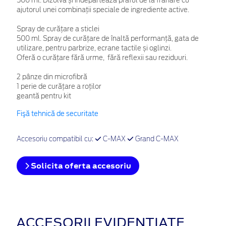
500 ml. Dizolvă și îndepărtează praful de la frânare cu
ajutorul unei combinații speciale de ingrediente active.
Spray de curățare a sticlei
500 ml. Spray de curățare de înaltă performanță, gata de
utilizare, pentru parbrize, ecrane tactile și oglinzi.
Oferă o curățare fără urme, fără reflexii sau reziduuri.
2 pânze din microfibră
1 perie de curățare a roților
geantă pentru kit
Fişă tehnică de securitate
Accesoriu compatibil cu:
C-MAX
Grand C-MAX
Solicita oferta accesoriu
ACCESORII EVIDENȚIATE