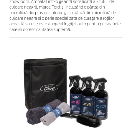
showroom. Ambalat într-o geantă sofisticată a kitului, de
culoare neagră, marca Ford, și incluzând o pânză din
microfibră din pluș de culoare gri, o pânză din microfibră de
culoare neagră și o perie specializată de curățare a roților,
această soluție este apogeul îngrijirii auto pentru persoanele
care își doresc calitatea supremă.