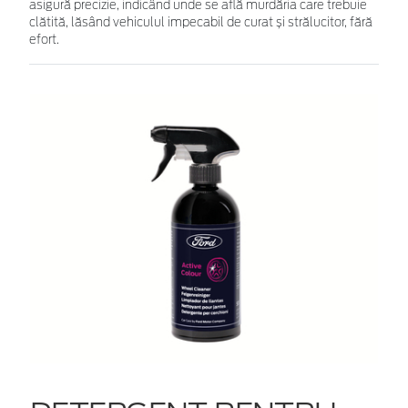
asigură precizie, indicând unde se află murdăria care trebuie
clătită, lăsând vehiculul impecabil de curat și strălucitor, fără
efort.