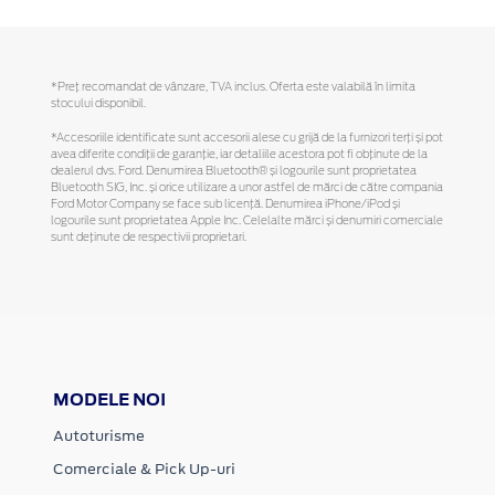
*Preţ recomandat de vânzare, TVA inclus. Oferta este valabilă în limita
stocului disponibil.
*Accesoriile identificate sunt accesorii alese cu grijă de la furnizori terți și pot
avea diferite condiții de garanție, iar detaliile acestora pot fi obținute de la
dealerul dvs. Ford. Denumirea Bluetooth® și logourile sunt proprietatea
Bluetooth SIG, Inc. și orice utilizare a unor astfel de mărci de către compania
Ford Motor Company se face sub licență. Denumirea iPhone/iPod și
logourile sunt proprietatea Apple Inc. Celelalte mărci și denumiri comerciale
sunt deținute de respectivii proprietari.
MODELE NOI
Autoturisme
Comerciale & Pick Up-uri