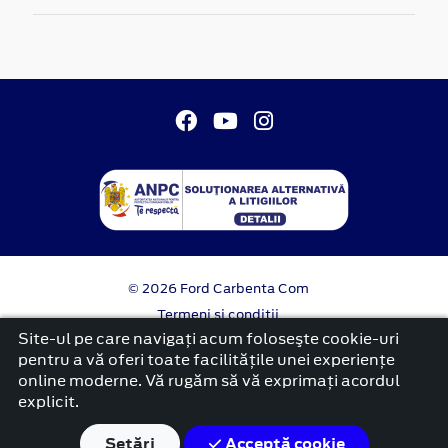
© 2026 Ford Carbenta Com
Termeni si conditii
Confidentialitate
Site-ul pe care navigați acum foloseşte cookie-uri
Politica cookies
pentru a vă oferi toate facilitățile unei experiențe
online moderne. Vă rugăm să vă exprimați acordul
platformă dezvoltată de Workleto
explicit.
Setări
Acceptă cookie