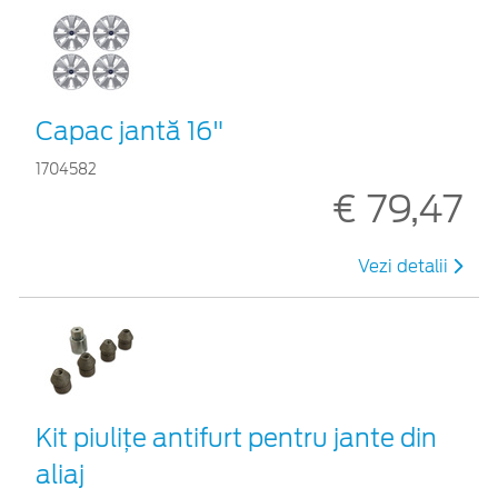
Capac jantă 16"
1704582
€ 79,47
Vezi detalii
Kit piuliţe antifurt pentru jante din
aliaj