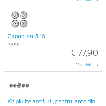
Capac jantă 16"
1151368
€ 77,90
Vezi detalii
Kit piuliţe antifurt , pentru jante din