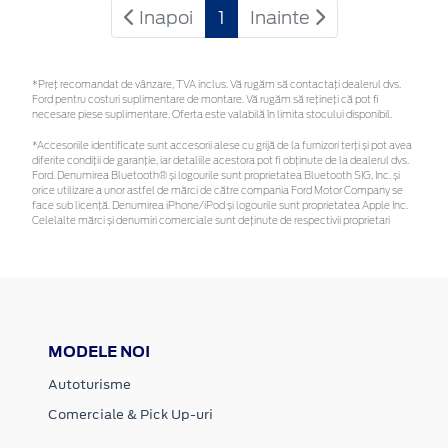
Inapoi
1
Inainte
*Preţ recomandat de vânzare, TVA inclus. Vă rugăm să contactaţi dealerul dvs.
Ford pentru costuri suplimentare de montare. Vă rugăm să rețineți că pot fi
necesare piese suplimentare. Oferta este valabilă în limita stocului disponibil.
*Accesoriile identificate sunt accesorii alese cu grijă de la furnizori terți și pot avea
diferite condiții de garanție, iar detaliile acestora pot fi obținute de la dealerul dvs.
Ford. Denumirea Bluetooth® și logourile sunt proprietatea Bluetooth SIG, Inc. și
orice utilizare a unor astfel de mărci de către compania Ford Motor Company se
face sub licență. Denumirea iPhone/iPod și logourile sunt proprietatea Apple Inc.
Celelalte mărci și denumiri comerciale sunt deținute de respectivii proprietari
MODELE NOI
Autoturisme
Comerciale & Pick Up-uri