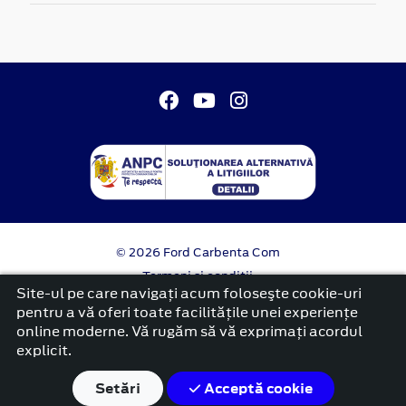
© 2026 Ford Carbenta Com
Termeni si conditii
Confidentialitate
Site-ul pe care navigați acum foloseşte cookie-uri
Politica cookies
pentru a vă oferi toate facilitățile unei experiențe
online moderne. Vă rugăm să vă exprimați acordul
platformă dezvoltată de Workleto
explicit.
Setări
Acceptă cookie