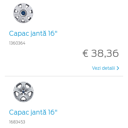
Capac jantă 16"
1360364
€ 38,36
Vezi detalii
Capac jantă 16"
1683453