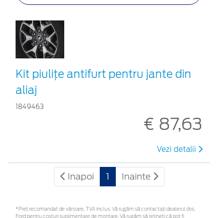
Kit piuliţe antifurt pentru jante din
aliaj
1849463
€ 87,63
Vezi detalii
Inapoi
1
Inainte
*Preţ recomandat de vânzare, TVA inclus. Vă rugăm să contactaţi dealerul dvs.
Ford pentru costuri suplimentare de montare. Vă rugăm să rețineți că pot fi