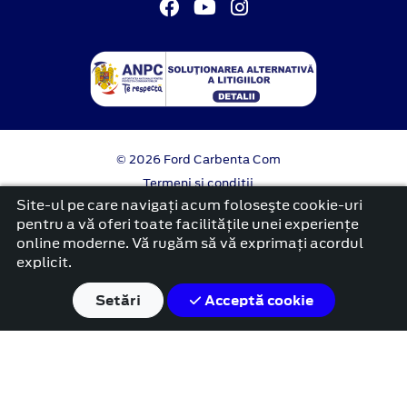
© 2026 Ford Carbenta Com
Termeni si conditii
Confidentialitate
Site-ul pe care navigați acum foloseşte cookie-uri
Politica cookies
pentru a vă oferi toate facilitățile unei experiențe
online moderne. Vă rugăm să vă exprimați acordul
platformă dezvoltată de Workleto
explicit.
Setări
Acceptă cookie