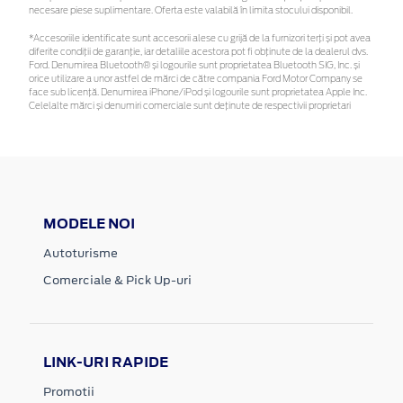
necesare piese suplimentare. Oferta este valabilă în limita stocului disponibil.
*Accesoriile identificate sunt accesorii alese cu grijă de la furnizori terți și pot avea
diferite condiții de garanție, iar detaliile acestora pot fi obținute de la dealerul dvs.
Ford. Denumirea Bluetooth® și logourile sunt proprietatea Bluetooth SIG, Inc. și
orice utilizare a unor astfel de mărci de către compania Ford Motor Company se
face sub licență. Denumirea iPhone/iPod și logourile sunt proprietatea Apple Inc.
Celelalte mărci și denumiri comerciale sunt deținute de respectivii proprietari
MODELE NOI
Autoturisme
Comerciale & Pick Up-uri
LINK-URI RAPIDE
Promotii