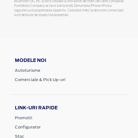
Bluetooth SIG, Inc. și orice utilizare a unor astfel de mărci de către compania
Ford Motor Company se face sub licență. Denumirea iPhone/iPod și
logourile sunt proprietatea Apple Inc. Celelalte mărci și denumiri comerciale
sunt deținute de respectivii proprietari.
MODELE NOI
Autoturisme
Comerciale & Pick Up-uri
LINK-URI RAPIDE
Promotii
Configurator
Stoc