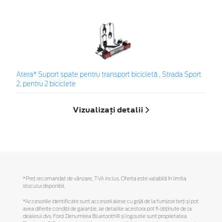
Atera* Suport spate pentru transport bicicletă , Strada Sport
2, pentru 2 biciclete
Vizualizați detalii
*Preţ recomandat de vânzare, TVA inclus. Oferta este valabilă în limita
stocului disponibil.
*Accesoriile identificate sunt accesorii alese cu grijă de la furnizori terți și pot
avea diferite condiții de garanție, iar detaliile acestora pot fi obținute de la
dealerul dvs. Ford. Denumirea Bluetooth® și logourile sunt proprietatea