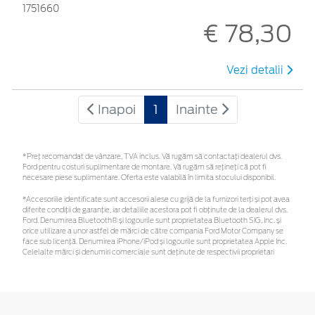
1751660
€ 78,30
Vezi detalii
Inapoi
1
Inainte
*Preţ recomandat de vânzare, TVA inclus. Vă rugăm să contactaţi dealerul dvs.
Ford pentru costuri suplimentare de montare. Vă rugăm să rețineți că pot fi
necesare piese suplimentare. Oferta este valabilă în limita stocului disponibil.
*Accesoriile identificate sunt accesorii alese cu grijă de la furnizori terți și pot avea
diferite condiții de garanție, iar detaliile acestora pot fi obținute de la dealerul dvs.
Ford. Denumirea Bluetooth® și logourile sunt proprietatea Bluetooth SIG, Inc. și
orice utilizare a unor astfel de mărci de către compania Ford Motor Company se
face sub licență. Denumirea iPhone/iPod și logourile sunt proprietatea Apple Inc.
Celelalte mărci și denumiri comerciale sunt deținute de respectivii proprietari