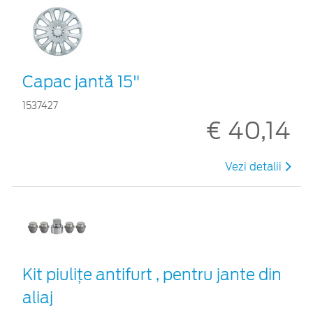
Capac jantă 15"
1537427
€ 40,14
Vezi detalii
Kit piuliţe antifurt , pentru jante din
aliaj