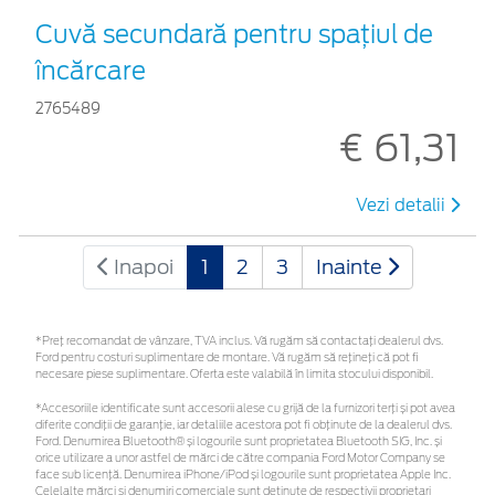
Cuvă secundară pentru spațiul de
încărcare
2765489
€ 61,31
Vezi detalii
Inapoi
1
2
3
Inainte
*Preţ recomandat de vânzare, TVA inclus. Vă rugăm să contactaţi dealerul dvs.
Ford pentru costuri suplimentare de montare. Vă rugăm să rețineți că pot fi
necesare piese suplimentare. Oferta este valabilă în limita stocului disponibil.
*Accesoriile identificate sunt accesorii alese cu grijă de la furnizori terți și pot avea
diferite condiții de garanție, iar detaliile acestora pot fi obținute de la dealerul dvs.
Ford. Denumirea Bluetooth® și logourile sunt proprietatea Bluetooth SIG, Inc. și
orice utilizare a unor astfel de mărci de către compania Ford Motor Company se
face sub licență. Denumirea iPhone/iPod și logourile sunt proprietatea Apple Inc.
Celelalte mărci și denumiri comerciale sunt deținute de respectivii proprietari