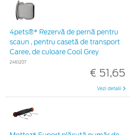
4pets®* Rezervă de pernă pentru
scaun , pentru casetă de transport
Caree, de culoare Cool Grey
2461207
€ 51,65
Vezi detalii
Mottez* Suport plăcuță număr de