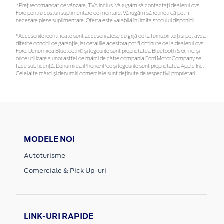
*Preţ recomandat de vânzare, TVA inclus. Vă rugăm să contactaţi dealerul dvs.
Ford pentru costuri suplimentare de montare. Vă rugăm să rețineți că pot fi
necesare piese suplimentare. Oferta este valabilă în limita stocului disponibil.
*Accesoriile identificate sunt accesorii alese cu grijă de la furnizori terți și pot avea
diferite condiții de garanție, iar detaliile acestora pot fi obținute de la dealerul dvs.
Ford. Denumirea Bluetooth® și logourile sunt proprietatea Bluetooth SIG, Inc. și
orice utilizare a unor astfel de mărci de către compania Ford Motor Company se
face sub licență. Denumirea iPhone/iPod și logourile sunt proprietatea Apple Inc.
Celelalte mărci și denumiri comerciale sunt deținute de respectivii proprietari
MODELE NOI
Autoturisme
Comerciale & Pick Up-uri
LINK-URI RAPIDE