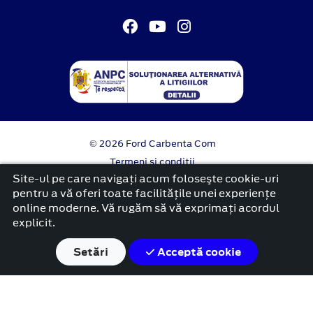
© 2026 Ford Carbenta Com
Termeni si conditii
Confidentialitate
Site-ul pe care navigați acum foloseşte cookie-uri
Politica cookies
pentru a vă oferi toate facilitățile unei experiențe
online moderne. Vă rugăm să vă exprimați acordul
platformă dezvoltată de Workleto
explicit.
Setări
Acceptă cookie