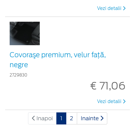
Vezi detalii
Covoraşe premium, velur faţă,
negre
2729830
€ 71,06
Vezi detalii
Inapoi
1
2
Inainte