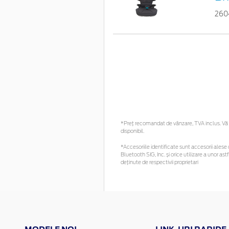
260
*Preţ recomandat de vânzare, TVA inclus. Vă r
disponibil.
*Accesoriile identificate sunt accesorii alese c
Bluetooth SIG, Inc. și orice utilizare a unor
deținute de respectivii proprietari