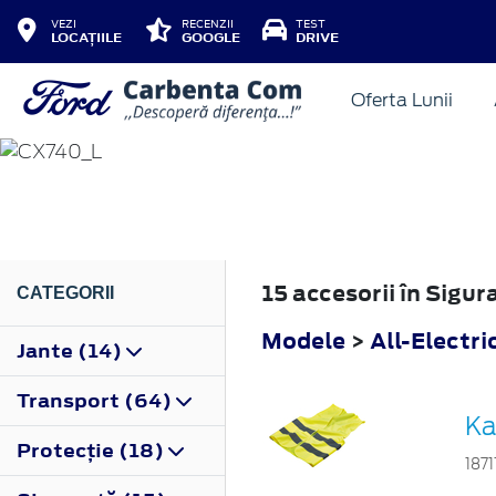
VEZI
RECENZII
TEST
LOCAȚIILE
GOOGLE
DRIVE
Oferta Lunii
ALL-ELECTRIC CAPRI
2024
15 accesorii în Sigu
CATEGORII
Modele
>
All-Electri
Jante (14)
Transport (64)
Ka
Protecţie (18)
1871