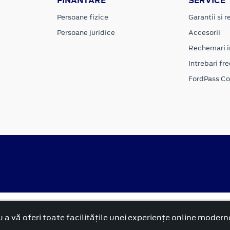
FINANTARE
SERVICE
Persoane fizice
Garantii si re
Persoane juridice
Accesorii
Rechemari i
Intrebari fr
FordPass C
alitate
Politica cookies
 a vă oferi toate facilitățile unei experiențe online modern