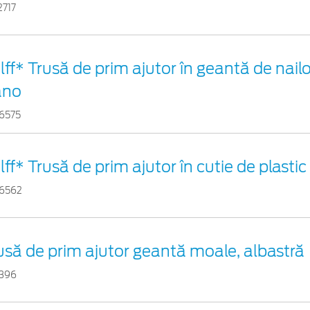
2717
lff* Trusă de prim ajutor în geantă de nailo
ano
6575
lff* Trusă de prim ajutor în cutie de plasti
6562
usă de prim ajutor geantă moale, albastră
1396