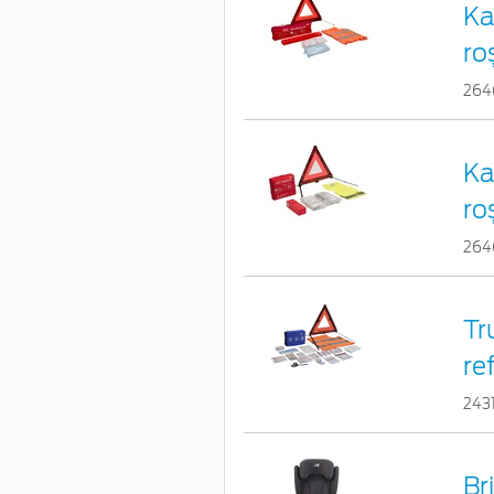
Ka
ro
264
Ka
ro
264
Tr
re
243
Br