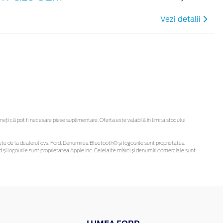
Vezi detalii
ți că pot fi necesare piese suplimentare. Oferta este valabilă în limita stocului
obținute de la dealerul dvs. Ford. Denumirea Bluetooth® și logourile sunt proprietatea
și logourile sunt proprietatea Apple Inc. Celelalte mărci și denumiri comerciale sunt