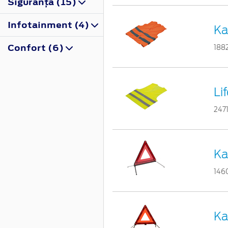
Siguranţă (15)
Infotainment (4)
Ka
Confort (6)
188
Li
247
Ka
146
Ka