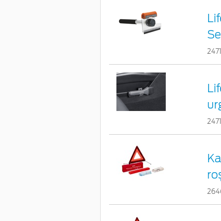
Li
Se
247
Li
ur
247
Ka
ro
264