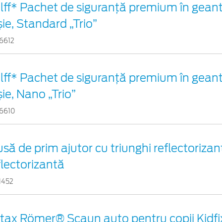
lff* Pachet de siguranţă premium în geant
șie, Standard „Trio”
6612
lff* Pachet de siguranţă premium în geant
șie, Nano „Trio”
6610
usă de prim ajutor cu triunghi reflectorizan
flectorizantă
1452
itax Römer® Scaun auto pentru copii Kidfi