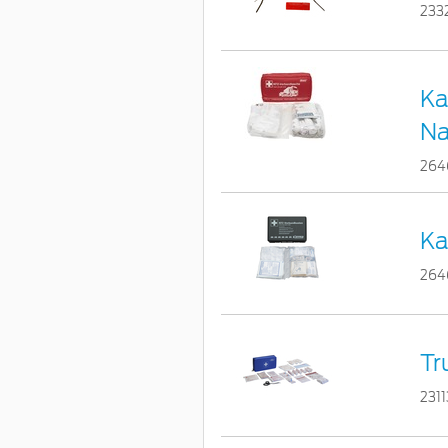
233
Ka
N
264
Ka
264
Tr
231