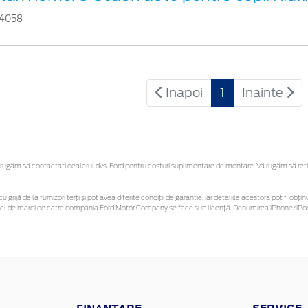
4058
Inapoi
1
Inainte
ugăm să contactaţi dealerul dvs. Ford pentru costuri suplimentare de montare. Vă rugăm să reține
u grijă de la furnizori terți și pot avea diferite condiții de garanție, iar detaliile acestora pot fi 
 astfel de mărci de către compania Ford Motor Company se face sub licență. Denumirea iPhone/iPod 