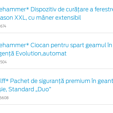
fehammer* Dispozitiv de curățare a ferestre
ason XXL, cu mâner extensibil
1674
fehammer* Ciocan pentru spart geamul în
genţă Evolution,automat
1504
lff* Pachet de siguranţă premium în geant
șie, Standard „Duo”
6608