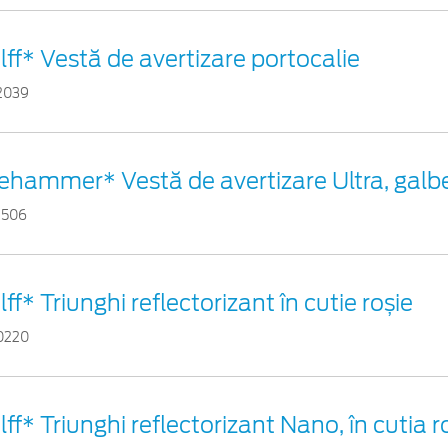
lff* Vestă de avertizare portocalie
2039
fehammer* Vestă de avertizare Ultra, gal
1506
lff* Triunghi reflectorizant în cutie roșie
0220
lff* Triunghi reflectorizant Nano, în cutia r