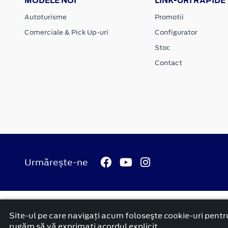
MODELE NOI
LINK-URI RAPIDE
Autoturisme
Promotii
Comerciale & Pick Up-uri
Configurator
Stoc
Contact
Urmărește-ne
© 2026 Ford Carbenta Com
Termeni si conditii
Confidenti
Site-ul pe care navigați acum foloseşte cookie-uri pentru
platformă dezvoltată de Workleto
rugăm să vă exprimați acordul explicit.