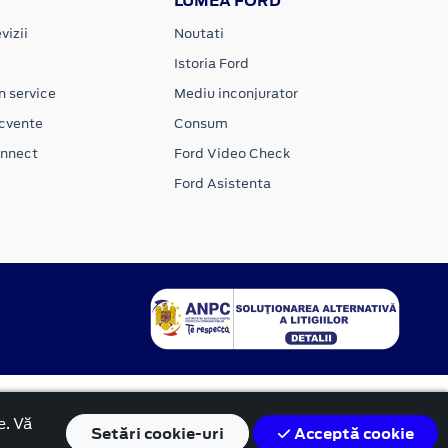
LUMEA FORD
vizii
Noutati
Istoria Ford
n service
Mediu inconjurator
ecvente
Consum
onnect
Ford Video Check
Ford Asistenta
e. Vă
Setări
cookie-uri
Acceptă cookie