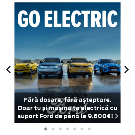
rul
Fără dosare, fără așteptare.
 ne
Doar tu și mașina ta electrică cu
D
suport Ford de până la 9.600€!