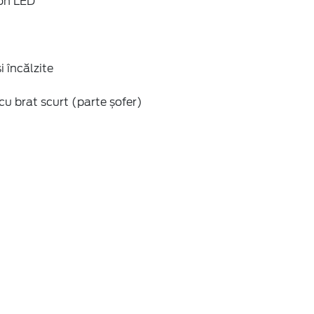
on LED
i încălzite
e cu brat scurt (parte șofer)