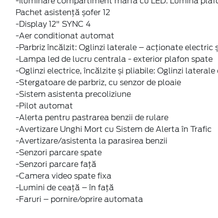
-Iluminare compartiment marfă cu LED: Lumina plaf
Pachet asistență șofer 12
-Display 12" SYNC 4
-Aer conditionat automat
-Parbriz încălzit: Oglinzi laterale – acționate electric ș
-Lampa led de lucru centrala - exterior plafon spate
-Oglinzi electrice, încălzite și pliabile: Oglinzi lateral
-Stergatoare de parbriz, cu senzor de ploaie
-Sistem asistenta precoliziune
-Pilot automat
-Alerta pentru pastrarea benzii de rulare
-Avertizare Unghi Mort cu Sistem de Alerta în Trafic
-Avertizare/asistenta la parasirea benzii
-Senzori parcare spate
-Senzori parcare față
-Camera video spate fixa
-Lumini de ceață – în față
-Faruri – pornire/oprire automata