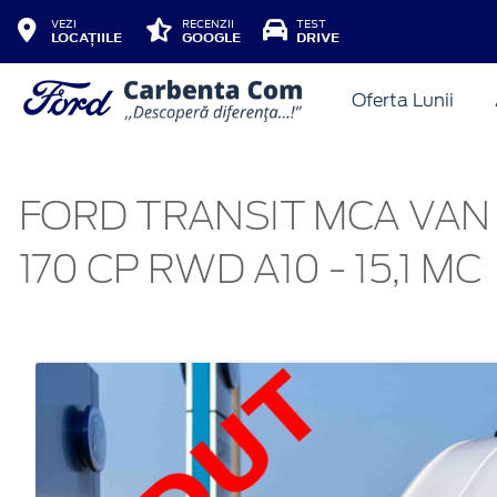
VEZI
RECENZII
TEST
LOCAȚIILE
GOOGLE
DRIVE
Oferta Lunii
FORD TRANSIT MCA VAN 
170 CP RWD A10 - 15,1 MC