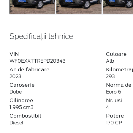
Specificații tehnice
VIN
Culoare
WF0EXXTTREPD20343
Alb
An de fabricare
Kilometra
2023
293
Caroserie
Norma de 
Dube
Euro 6
Cilindree
Nr. usi
1 995 cm3
4
Combustibil
Putere
Diesel
170 CP