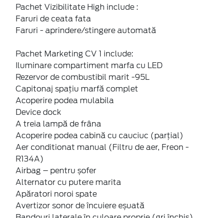
Pachet Vizibilitate High include :
Faruri de ceata fata
Faruri - aprindere/stingere automată
Pachet Marketing CV 1 include:
Iluminare compartiment marfa cu LED
Rezervor de combustibil marit -95L
Capitonaj spațiu marfă complet
Acoperire podea mulabila
Device dock
A treia lampă de frâna
Acoperire podea cabină cu cauciuc (parțial)
Aer conditionat manual (Filtru de aer, Freon -
R134A)
Airbag – pentru șofer
Alternator cu putere marita
Apăratori noroi spate
Avertizor sonor de încuiere eșuată
Bandouri laterale în culoare proprie (gri închis)