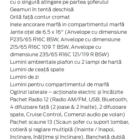
cu o singură atingere pe partea şoferului
Geamuri în tentă deschisă
Grilă față contur cromat
Inele ancorare marfă in compartimentul marfă
Jante oțel de 6.5 x 16'' (Anvelope cu dimensiune
P235/65 R16C BSW, Anvelope cu dimensiune
215/65 R16C 109 T BSW, Anvelope cu
dimensiune 235/65 R16C 121/119 R BSW)
Lumini ambientale plafon cu 2 lampi de hartă
Lumini de ceață spate
Lumini de zi
Lumini pentru compartimentul de marfă
Oglinzi laterale – acționate electric și încălzite
Pachet Radio 12 (Radio AM/FM, USB, Bluetooth,
4 difuzoare față (2 joase & 2 înalte), 2 difuzoare
spate, Cruise Control, Comenzi audio pe volan)
Pachet scaune 13 (Scaun șofer cu suport lombar,
cotieră și reglare multiplă (înainte / înapoi,
înclinare, înălțime și înclinare), Banchetă dublă