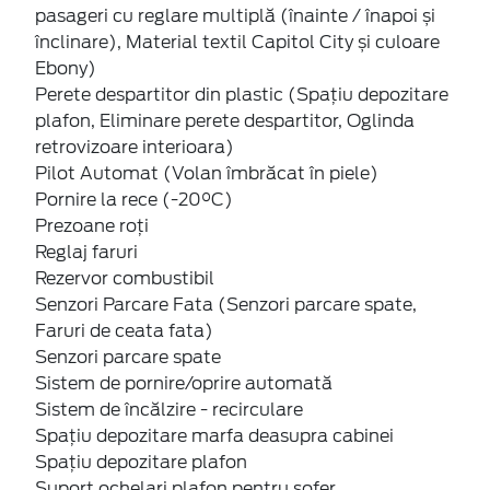
pasageri cu reglare multiplă (înainte / înapoi și
înclinare), Material textil Capitol City și culoare
Ebony)
Perete despartitor din plastic (Spațiu depozitare
plafon, Eliminare perete despartitor, Oglinda
retrovizoare interioara)
Pilot Automat (Volan îmbrăcat în piele)
Pornire la rece (-20°C)
Prezoane roți
Reglaj faruri
Rezervor combustibil
Senzori Parcare Fata (Senzori parcare spate,
Faruri de ceata fata)
Senzori parcare spate
Sistem de pornire/oprire automată
Sistem de încălzire - recirculare
Spațiu depozitare marfa deasupra cabinei
Spațiu depozitare plafon
Suport ochelari plafon pentru șofer