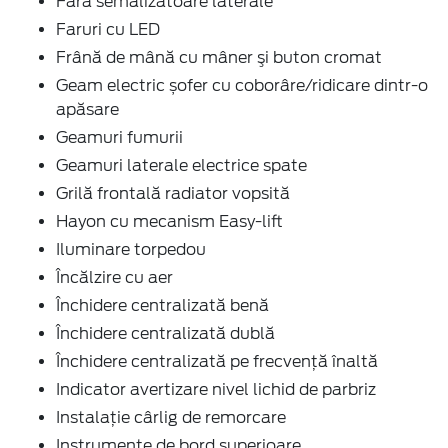
Făra semalizatoare laterale
Faruri cu LED
Frână de mână cu mâner şi buton cromat
Geam electric șofer cu coborâre/ridicare dintr-o
apăsare
Geamuri fumurii
Geamuri laterale electrice spate
Grilă frontală radiator vopsită
Hayon cu mecanism Easy-lift
Iluminare torpedou
Încălzire cu aer
Închidere centralizată benă
Închidere centralizată dublă
Închidere centralizată pe frecvență înaltă
Indicator avertizare nivel lichid de parbriz
Instalație cârlig de remorcare
Instrumente de bord superioare