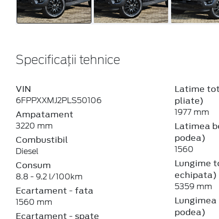
Specificații tehnice
VIN
Latime tot
pliate)
6FPPXXMJ2PLS50106
1977 mm
Ampatament
Latimea be
3220 mm
podea)
Combustibil
1560
Diesel
Lungime t
Consum
echipata)
8.8 - 9.2 l/100km
5359 mm
Ecartament - fata
Lungimea b
1560 mm
podea)
Ecartament - spate