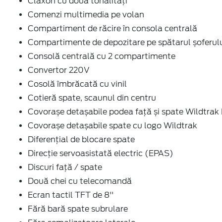
Claxon cu doua tonalitați
Comenzi multimedia pe volan
Compartiment de răcire în consola centrală
Compartimente de depozitare pe spătarul șoferul
Consolă centrală cu 2 compartimente
Convertor 220V
Cosolă îmbrăcată cu vinil
Cotieră spate, scaunul din centru
Covorașe detașabile podea față și spate Wildtrak
Covorașe detașabile spate cu logo Wildtrak
Diferențial de blocare spate
Direcție servoasistată electric (EPAS)
Discuri față / spate
Două chei cu telecomandă
Ecran tactil TFT de 8''
Fără bară spate subrulare