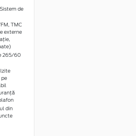
 Sistem de
M/FM, TMC
e externe
ație,
pate)
pe 265/60
lzite
 pe
bil
guranță
plafon
ul din
puncte