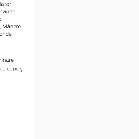
iator
 scaune
a -
y, Mânere
or de
minare
cu capc şi