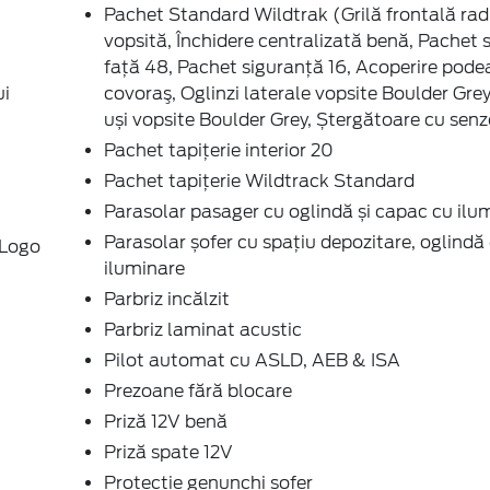
Pachet Standard Wildtrak (Grilă frontală rad
vopsită, Închidere centralizată benă, Pachet
față 48, Pachet siguranță 16, Acoperire pode
ui
covoraş, Oglinzi laterale vopsite Boulder Gre
uși vopsite Boulder Grey, Ștergătoare cu senz
Pachet tapițerie interior 20
Pachet tapițerie Wildtrack Standard
Parasolar pasager cu oglindă și capac cu ilu
Parasolar șofer cu spațiu depozitare, oglindă 
 Logo
iluminare
Parbriz incălzit
Parbriz laminat acustic
Pilot automat cu ASLD, AEB & ISA
Prezoane fără blocare
Priză 12V benă
Priză spate 12V
Protecție genunchi șofer