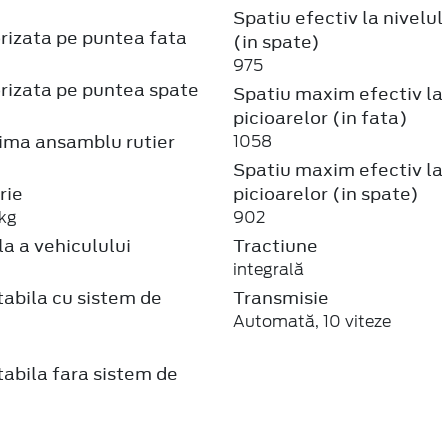
Spatiu efectiv la nivelul
rizata pe puntea fata
(in spate)
975
rizata pe puntea spate
Spatiu maxim efectiv la 
picioarelor (in fata)
ma ansamblu rutier
1058
Spatiu maxim efectiv la 
rie
picioarelor (in spate)
kg
902
a a vehiculului
Tractiune
integrală
abila cu sistem de
Transmisie
Automată, 10 viteze
abila fara sistem de