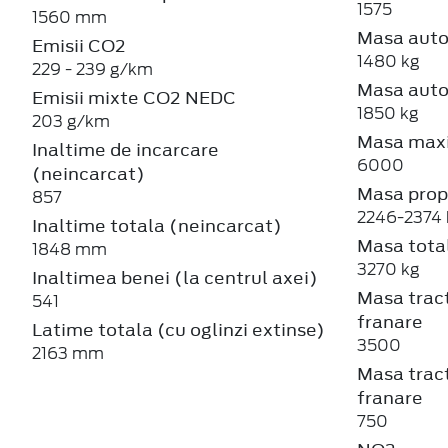
1575
1560 mm
Masa auto
Emisii CO2
1480 kg
229 - 239 g/km
Masa auto
Emisii mixte CO2 NEDC
1850 kg
203 g/km
Masa maxi
Inaltime de incarcare
6000
(neincarcat)
Masa prop
857
2246-2374 
Inaltime totala (neincarcat)
Masa total
1848 mm
3270 kg
Inaltimea benei (la centrul axei)
Masa tract
541
franare
Latime totala (cu oglinzi extinse)
3500
2163 mm
Masa tract
franare
750