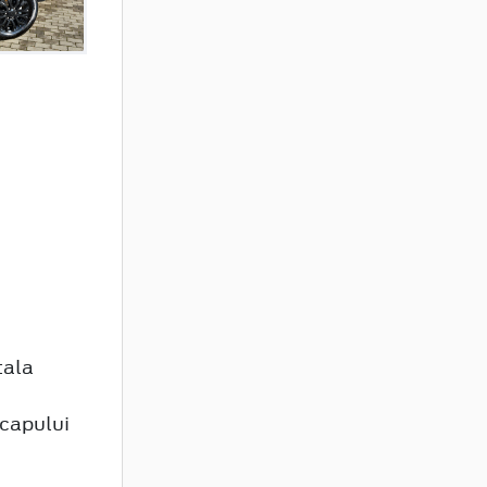
tala
 capului