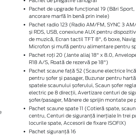
Pachet de pregătire tahograf
Pachet de upgrade funcțional 19 (Bări Sport,
ancorare marfă în benă prin inele)
Pachet radio 123 (Radio AM/FM, SYNC 3 A
și RDS, USB, conexiune AUX pentru dispozitiv
de muzică, Ecran tactil TFT 8", 6 boxe, Navig
Microfon și mufă pentru alimentare pentru s
Pachet roți 20 (Jante aliaj 18" x 8.0, Anvelo
R18 A/S, Roată de rezervă pe 18")
Pachet scaune față 52 (Scaune electrice încă
pentru șofer și pasager, Buzunar pentru hartă
spatele scaunului șoferului, Scaun șofer regla
electric pe 8 direcţii, Avertizare centuri de si
șofer/pasager, Mânere de sprijin montate pe 
Pachet scaune spate 11 (Cotieră spate, scaun
e
centru, Centuri de siguranță inerțiale în trei 
locurile spate, Accesorii de fixare ISOFIX)
Pachet siguranță 16