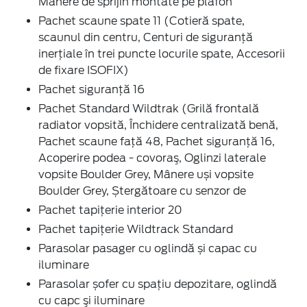
Mânere de sprijin montate pe plafon
Pachet scaune spate 11 (Cotieră spate,
scaunul din centru, Centuri de siguranță
inerțiale în trei puncte locurile spate, Accesorii
de fixare ISOFIX)
Pachet siguranță 16
Pachet Standard Wildtrak (Grilă frontală
radiator vopsită, Închidere centralizată benă,
Pachet scaune față 48, Pachet siguranță 16,
Acoperire podea - covoraş, Oglinzi laterale
vopsite Boulder Grey, Mânere uși vopsite
Boulder Grey, Ștergătoare cu senzor de
Pachet tapițerie interior 20
Pachet tapițerie Wildtrack Standard
Parasolar pasager cu oglindă și capac cu
iluminare
Parasolar șofer cu spațiu depozitare, oglindă
cu capc şi iluminare