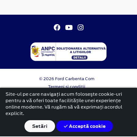
© 2026 Ford Carbenta Com
Termeni si conditii
Confidentialitate
Site-ul pe care navigați acum foloseşte cookie-uri
Politica cookies
pentru a vă oferi toate facilitățile unei experiențe
online moderne. Vă rugăm să vă exprimați acordul
platformă dezvoltată de Workleto
explicit.
Setări
Acceptă cookie