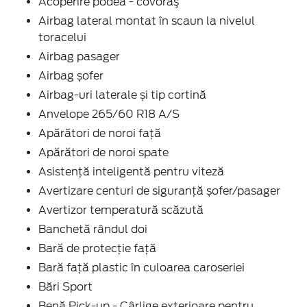
Acoperire podea - covoraş
Airbag lateral montat în scaun la nivelul
toracelui
Airbag pasager
Airbag șofer
Airbag-uri laterale și tip cortină
Anvelope 265/60 R18 A/S
Apărători de noroi față
Apărători de noroi spate
Asistență inteligentă pentru viteză
Avertizare centuri de siguranță șofer/pasager
Avertizor temperatură scăzută
Banchetă rândul doi
Bară de protecție față
Bară față plastic în culoarea caroseriei
Bări Sport
Benă Pick-up - Cârlige exterioare pentru