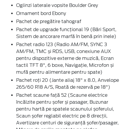
Oglinzi laterale vopsite Boulder Grey
Ornament bord Ebony
Pachet de pregătire tahograf
Pachet de upgrade funcțional 19 (Bări Sport,
Sistem de ancorare marfă în benă prin inele)
Pachet radio 123 (Radio AM/FM, SYNC 3
AM/FM, TMC și RDS, USB, conexiune AUX
pentru dispozitive externe de muzică, Ecran
tactil TFT 8", 6 boxe, Navigație, Microfon și
mufă pentru alimentare pentru spate)
Pachet roți 20 (Jante aliaj 18" x 8.0, Anvelope
265/60 R18 A/S, Roată de rezervă pe 18")
Pachet scaune față 52 (Scaune electrice
încălzite pentru șofer și pasager, Buzunar
pentru hartă pe spatele scaunului șoferului,
Scaun șofer reglabil electric pe 8 direcţii,
Avertizare centuri de siguranță șofer/pasager,